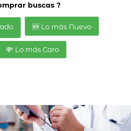
comprar buscas ?
dado
🆕️ Lo más Nuevo
💸 Lo más Caro