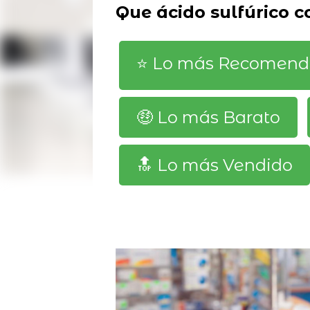
Que ácido sulfúrico 
⭐️ Lo más Recomen
🤑 Lo más Barato
🔝 Lo más Vendido