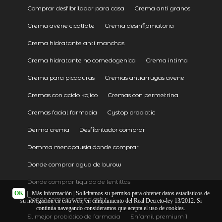
Comprar desfibrilador para casa
Crema anti granos
Crema avène cicalfate
Crema desinflamatoria
Crema hidratante anti manchas
Crema hidratante no comedogenica
Crema intima
Crema para picaduras
Cremas antiarrugas avene
Cremas con acido kojico
Cremas con permetrina
Cremas facial farmacia
Cystop probiotic
Derma crema
Desfibrilador comprar
Domma menopausia donde comprar
Donde comprar agua de burow
Donde comprar liquido de lentillas
OK
|
Más información
| Solicitamos su permiso para obtener datos estadísticos de
Donde comprar nanolash
su navegación en esta web, en cumplimiento del Real Decreto-ley 13/2012. Si
continúa navegando consideramos que acepta el uso de cookies.
El mejor probiótico de farmacia
Enfamil premium 1