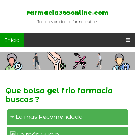
Farmacia365online.com
Todos los productos farmaceuticos
Inicio
Que bolsa gel frio farmacia
buscas ?
⭐️ Lo más Recomendado
🆕️ Lo más Nuevo