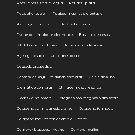
Aposito resistente al agua
Aquacel plata
Aquaphor labial
Aquilea magnesio y potasio
Ashwagandha hivital
Avène bb cream
Avène gel limpiador cleanance
Bascula de pesas
Bifidobacterium breve
Bioderma oil cleanser
Bye bye resaca
Calcetines dedos
Calzado ortopedico
Cascara de psyllium donde comprar
Chicle de xilitol
Clemátide comprar
Clinique moisture surge
Clorhexidina precio
Colageno con magnesio amlsport
Colageno con magnesio dietisa
Colageno farmacia
Colageno marino con acido hialuronico
Comprar blastoestimulina
Comprar daflon