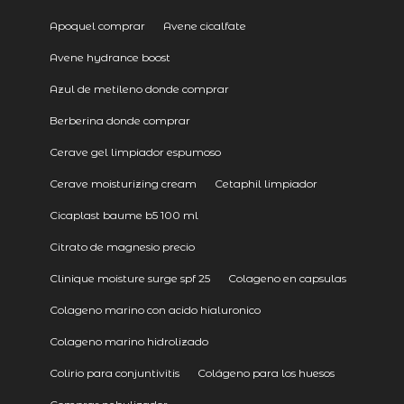
Apoquel comprar
Avene cicalfate
Avene hydrance boost
Azul de metileno donde comprar
Berberina donde comprar
Cerave gel limpiador espumoso
Cerave moisturizing cream
Cetaphil limpiador
Cicaplast baume b5 100 ml
Citrato de magnesio precio
Clinique moisture surge spf 25
Colageno en capsulas
Colageno marino con acido hialuronico
Colageno marino hidrolizado
Colirio para conjuntivitis
Colágeno para los huesos