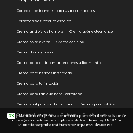
Comprar nebulizador
Corrector de juanetes para usar con zapatos
Correctores de postura espalda
Crema anti ojeras hombre
Crema avène cleanance
Crema color avene
Crema con zinc
Crema de magnesio
Crema para desinflamar tendones y ligamentos
Crema para heridas infectadas
Crema para la irritación
Crema para tabique nasal perforado
Crema xhekpon donde comprar
Cremas para estrías
Curcuma fitosomada
Cutimed
Cytelium spray
OK
|
Más información
| Solicitamos su permiso para obtener datos estadísticos de
su navegación en esta web, en cumplimiento del Real Decreto-ley 13/2012. Si
Dd cream atashi donde comprar
Dermatix parches
continúa navegando consideramos que acepta el uso de cookies.