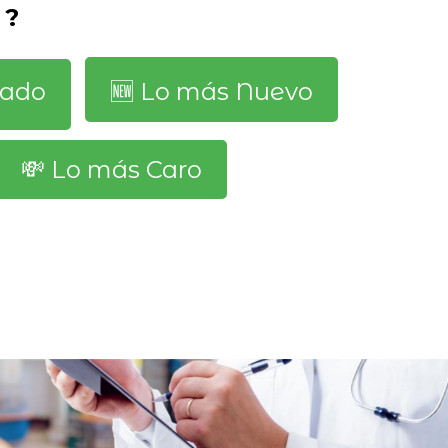
 ?
dado
🆕️ Lo más Nuevo
💸 Lo más Caro