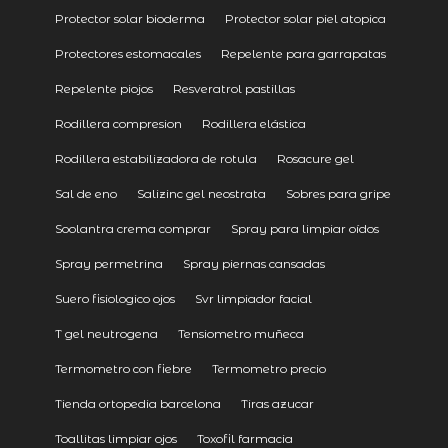
Protector solar bioderma
Protector solar piel atopica
Protectores estomacales
Repelente para garrapatas
Repelente piojos
Resveratrol pastillas
Rodillera compresion
Rodillera elástica
Rodillera estabilizadora de rotula
Rosacure gel
Sal de eno
Salizinc gel neostrata
Sobres para gripe
Soolantra crema comprar
Spray para limpiar oídos
Spray permetrina
Spray piernas cansadas
Suero fisiologico ojos
Svr limpiador facial
T gel neutrogena
Tensiometro muñeca
Termometro con fiebre
Termometro precio
Tienda ortopedia barcelona
Tiras azucar
Toallitas limpiar ojos
Toxofil farmacia