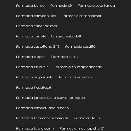
Farmacia burgo
Farmacia c9
Farmacia cala tarida
Farmacia campanillas
Farmacia campoamor
Farmacia canet de mar
Farmacia carretera terrassa sabadell
Farmacia castellana 245
Farmacia castillón
Farmacia clapes
Farmacia el saz
Farmacia en cunit
Farmacia en majadahonda
Farmacia en pozuelo
Farmacia errenteria
Farmacia hospitalet
Farmacia ignacio de la cueva torregrosa
Farmacia inmaculada tenorio
Farmacia la botica de barajas
Farmacia lalin
Farmacia laura garin
Farmacia machupichu 17