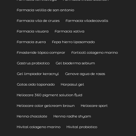
Farmacia velilla de san antonio
Farmacia vila de cruces
Farmacia viladecavalls
Farmacia visuara
Farmacia xativa
Farmacia zuera
Fepa hierro liposomado
Finasteride tópico comprar
Forticoll colageno marino
Gastrus probiotico
Gel bioderma sebium
Gel limpiador keracnyl
Genove agua de rosas
Gotas oido taponado
Harpasul gel
Heliocare 360 pigment solution fluid
Heliocare color gelcream brown
Heliocare sport
Henna chocolate
Henna radhe shyam
Hivital colageno marino
Hivital probiotico