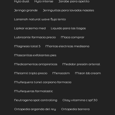
Hylo dual
Hylo intense
Jarabe para apetito
Jeringa grande
Jeringuillas para lavados nasales
Lansinoh natural wave flujo lento
Lipikar eczema med
Liquido para las llagas
Lubricante farmacia precio
Maca comprar
Magnesio total 5
Mantas electricas medisana
Mascarillas exfoliantes pies
Medicamentos antipireticos
Medidor presión arterial
Melamil tripto precio
Menocalm
Mizon bb cream
Muñequera túnel carpiano farmacia
Muñequeras farmalastic
Neutrogena spot controlling
Olay vitamina c spf 30
Ortopedia arganda del rey
Ortopedia barrera