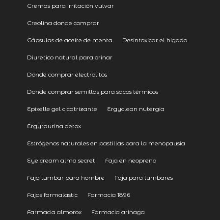
Cremas para irritación vulvar
Creolina donde comprar
Cápsulas de aceite de menta
Desintoxicar el higado
Diuretico natural para orinar
Donde comprar electrolitos
Donde comprar semillas para sacos térmicos
Epixelle gel cicatrizante
Ergyclean nutergia
Ergytaurina detox
Estrógenos naturales en pastillas para la menopausia
Eye cream alma secret
Faja en neopreno
Faja lumbar para hombre
Faja para lumbares
Fajas farmalastic
Farmacia 1896
Farmacia almorox
Farmacia arinaga