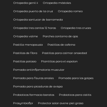
Ortopedia genil ii
Ortopedia móstoles
Ortopedia puerto de la cruz
Ortopedia romeo
Ortopedia sanlucar de barrameda
Ortopedia tres cantos 12 horas
Ortopedia tres cruces
Ortopedia valme
Parches contorno de ojos
Pastilla menopausia
Pastillas de cafeina
Pastillas de fibra
Pastillas para calmar ansiedad
Pastillas potasio
Plantillas para el espolon
Pomada antiinflamatoria muscular
Pomada para fisuras anales
Pomada para los golpes
Pomada para picaduras de avispa
Probioticos farmacia baratos
Probioticos para cistitis
Prosymbioflor
Protector solar avene piel grasa