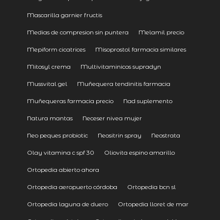
Mascarilla garnier fructis
Medias de compresion sin puntera
Melamil precio
Mepiform cicatrices
Misoprostol farmacia similares
Mitosyl crema
Multivitaminicos supradyn
Mussvital gel
Muñequera tendinitis farmacia
Muñequeras farmacia precio
Nad suplemento
Natura mantas
Neceser nivea mujer
Neo peques probiotic
Neositrin spray
Neostrata
Olay vitamina c spf 30
Oliovita espino amarillo
Ortopedia abierto ahora
Ortopedia aeropuerto córdoba
Ortopedia bcn sl
Ortopedia laguna de duero
Ortopedia lloret de mar