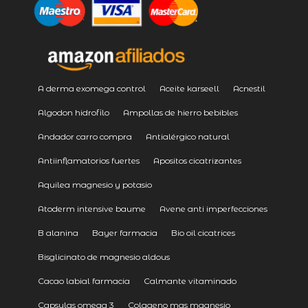
A derma exomega control
Aceite karseell
Acnestil
Algodon hidrofilo
Ampollas de hierro bebibles
Andador carro compra
Antialérgico natural
Antiinflamatorios fuertes
Apositos cicatrizantes
Aquilea magnesio y potasio
Atoderm intensive baume
Avene anti imperfecciones
B alanina
Bayer farmacia
Bio oil cicatrices
Bisglicinato de magnesio aldous
Cacao labial farmacia
Calmante vitaminado
Capsulas omega 3
Colageno mas magnesio