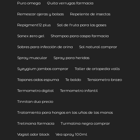
Puro omega
Quita verrugas farmacia
Remescar ojeras y bolsas
Repelente de insectos
Repigment12 plus
Sal de fruta para los gases
Sanex zero gel
Shampoo para caspa farmacia
Sobres para infección de orina
Sol natural comprar
Spray muscular
Spray para heridas
Syzygium jambos comprar
Taller de ortopedia valls
Tapones oidos espuma
Te boldo
Tensiometro brazo
Termometro digital
Termometro infantil
Tinnitan duo precio
Tratamiento para hongos en las uñas de las manos
Tretinoina farmacia
Turmalina negra comprar
Vagisil odor block
Vea spray 100ml