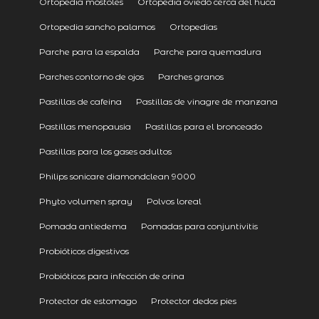
Ortopedia móstoles
Ortopedia oviedo cerca del huca
Ortopedia sancho palamos
Ortopedias
Parche para la espalda
Parche para quemadura
Parches contorno de ojos
Parches granos
Pastillas de cafeina
Pastillas de vinagre de manzana
Pastillas menopausia
Pastillas para el bronceado
Pastillas para los gases adultos
Philips sonicare diamondclean 9000
Phyto volumen spray
Polvos loreal
Pomada antiedema
Pomadas para conjuntivitis
Probióticos digestivos
Probióticos para infección de orina
Protector de estomago
Protector dedos pies