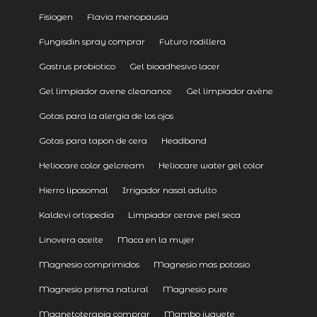
Fisiogen
Flavia menopausia
Fungisdin spray comprar
Futuro rodillera
Gastrus probiotico
Gel bioadhesivo lacer
Gel limpiador avene cleanance
Gel limpiador avène
Gotas para la alergia de los ojos
Gotas para tapon de cera
Headband
Heliocare color gelcream
Heliocare water gel color
Hierro liposomal
Irrigador nasal adulto
Kaldevi ortopedia
Limpiador cerave piel seca
Linovera aceite
Maca en la mujer
Magnesio comprimidos
Magnesio mas potasio
Magnesio prisma natural
Magnesio pure
Magnetoterapia comprar
Mambo juguete