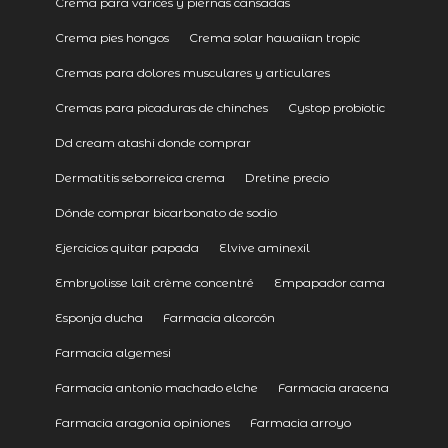
Crema para varices y piernas cansadas
Crema pies hongos
Crema solar hawaiian tropic
Cremas para dolores musculares y articulares
Cremas para picaduras de chinches
Cystop probiotic
Dd cream atashi donde comprar
Dermatitis seborreica crema
Dretine precio
Dónde comprar bicarbonato de sodio
Ejercicios quitar papada
Elvive aminexil
Embryolisse lait crème concentré
Empapador cama
Esponja ducha
Farmacia alcorcón
Farmacia algemesi
Farmacia antonio machado elche
Farmacia aracena
Farmacia aragonia opiniones
Farmacia arroyo