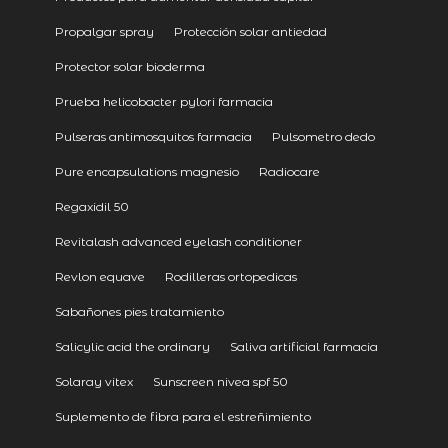
Propalgar spray
Protección solar antiedad
Protector solar bioderma
Prueba helicobacter pylori farmacia
Pulseras antimosquitos farmacia
Pulsometro dedo
Pure encapsulations magnesio
Radiocare
Regaxidil 50
Revitalash advanced eyelash conditioner
Revlon equave
Rodilleras ortopedicas
Sabañones pies tratamiento
Salicylic acid the ordinary
Saliva artificial farmacia
Solaray vitex
Sunscreen nivea spf 50
Suplemento de fibra para el estreñimiento