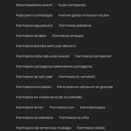
Esterilizadores avent
Evax tampones
Faja para lumbalgia
Farline gotas irritacion ocular
Farmacia aguadulce
Farmacia albatros
Farmacia altabix
Farmacia andujar
Farmacia bondia sant just desvern
Farmacia calle asturias oviedo
Farmacia campanar
Farmacia cartagena laboratorio cartagena
Farmacia de san josé
Farmacia el vendrell
Farmacia emi salles
Farmacia en alhaurín el grande
Farmacia en villanueva de la cañada
Farmacia ferrer
Farmacia irun
Farmacia jaca
Farmacia la catedral
Farmacia la viña
Farmacia las americas malaga
Farmacia lleida