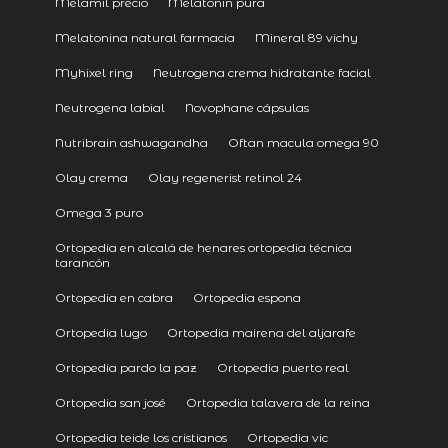
Melamil precio
Melatonin pura
Melatonina natural farmacia
Mineral 89 vichy
Myhixel ring
Neutrogena crema hidratante facial
Neutrogena labial
Novophane cápsulas
Nutribrain ashwagandha
Oftan macula omega 90
Olay crema
Olay regenerist retinol 24
Omega 3 puro
Ortopedia en alcalá de henares ortopedia técnica
tarancón
Ortopedia en cabra
Ortopedia espona
Ortopedia lugo
Ortopedia mairena del aljarafe
Ortopedia pardo la paz
Ortopedia puerto real
Ortopedia san josé
Ortopedia talavera de la reina
Ortopedia teide los cristianos
Ortopedia vic