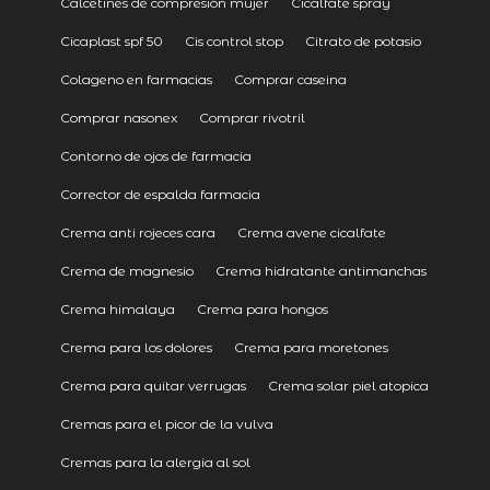
Calcetines de compresión mujer
Cicalfate spray
Cicaplast spf 50
Cis control stop
Citrato de potasio
Colageno en farmacias
Comprar caseina
Comprar nasonex
Comprar rivotril
Contorno de ojos de farmacia
Corrector de espalda farmacia
Crema anti rojeces cara
Crema avene cicalfate
Crema de magnesio
Crema hidratante antimanchas
Crema himalaya
Crema para hongos
Crema para los dolores
Crema para moretones
Crema para quitar verrugas
Crema solar piel atopica
Cremas para el picor de la vulva
Cremas para la alergia al sol