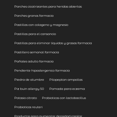
Parches cicatrizantes para heridas abiertas
Parches granos farmacia
Pastillas con colageno y magnesio
Pastillas para el cansancio
Pastillas para eliminar líquidos y grasas farmacia
Pastillero semanal farmacia
Pañales adulto farmacia
Pendiente hipoalergenico farmacia
Piedra de alumbre
Pilopeptan ampollas
Piz buin allergy 50
Pomada para eczema
Potasio citrato
Probioticos con lactobacillus
Probioticos reuteri
Productos para aumentar densidad capilar