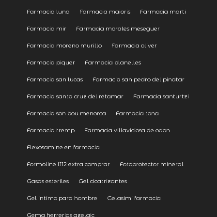
Farmacia luna
Farmacia maioris
Farmacia marti
Farmacia mir
Farmacia morales meseguer
Farmacia moreno murillo
Farmacia oliver
Farmacia piquer
Farmacia planelles
Farmacia san lucas
Farmacia san pedro del pinatar
Farmacia santa cruz del retamar
Farmacia santurtzi
Farmacia son bou menorca
Farmacia tona
Farmacia tremp
Farmacia villaviciosa de odon
Flexosamine en farmacia
Formoline l112 extra comprar
Fotoprotector mineral
Gasas esteriles
Gel cicatrizantes
Gel intimo para hombre
Gelasimi farmacia
Gema herrerias azelaic