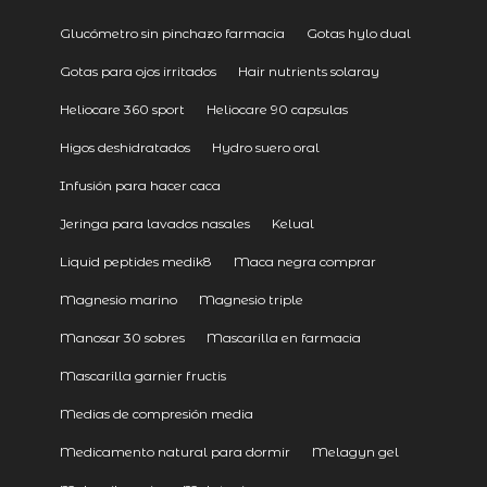
Glucómetro sin pinchazo farmacia
Gotas hylo dual
Gotas para ojos irritados
Hair nutrients solaray
Heliocare 360 sport
Heliocare 90 capsulas
Higos deshidratados
Hydro suero oral
Infusión para hacer caca
Jeringa para lavados nasales
Kelual
Liquid peptides medik8
Maca negra comprar
Magnesio marino
Magnesio triple
Manosar 30 sobres
Mascarilla en farmacia
Mascarilla garnier fructis
Medias de compresión media
Medicamento natural para dormir
Melagyn gel