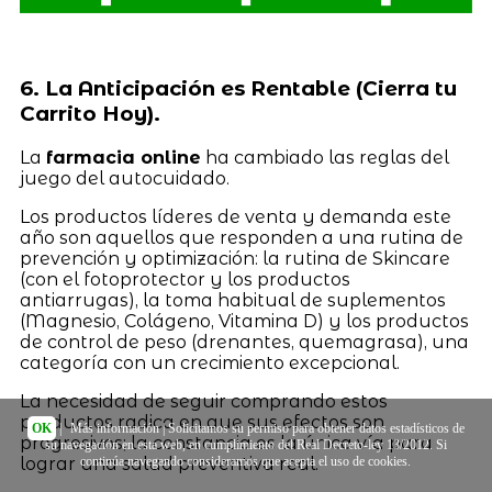
6. La Anticipación es Rentable (Cierra tu
Carrito Hoy).
La
farmacia online
ha cambiado las reglas del
juego del autocuidado.
Los productos líderes de venta y demanda este
año son aquellos que responden a una rutina de
prevención y optimización: la rutina de Skincare
(con el fotoprotector y los productos
antiarrugas), la toma habitual de suplementos
(Magnesio, Colágeno, Vitamina D) y los productos
de control de peso (drenantes, quemagrasa), una
categoría con un crecimiento excepcional.
La necesidad de seguir comprando estos
productos radica en que sus efectos son
OK
|
Más información
| Solicitamos su permiso para obtener datos estadísticos de
progresivos; la constancia es la única vía para
su navegación en esta web, en cumplimiento del Real Decreto-ley 13/2012. Si
continúa navegando consideramos que acepta el uso de cookies.
lograr una salud preventiva real.