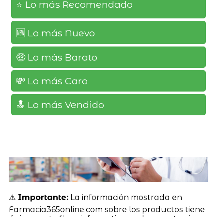
⭐️ Lo más Recomendado
🆕️ Lo más Nuevo
🤑 Lo más Barato
💸 Lo más Caro
🔝 Lo más Vendido
⚠️
Importante:
La información mostrada en
Farmacia365online.com sobre los productos tiene