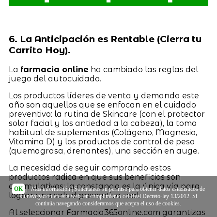
6. La Anticipación es Rentable (Cierra tu
Carrito Hoy).
La
farmacia online
ha cambiado las reglas del
juego del autocuidado.
Los productos líderes de venta y demanda este
año son aquellos que se enfocan en el cuidado
preventivo: la rutina de Skincare (con el protector
solar facial y los antiedad a la cabeza), la toma
habitual de suplementos (Colágeno, Magnesio,
Vitamina D) y los productos de control de peso
(quemagrasa, drenantes), una sección en auge.
La necesidad de seguir comprando estos
productos radica en que sus beneficios son
acumulativos; la constancia es la única vía para
OK
|
Más información
| Solicitamos su permiso para obtener datos estadísticos de
lograr una salud preventiva real.
su navegación en esta web, en cumplimiento del Real Decreto-ley 13/2012. Si
continúa navegando consideramos que acepta el uso de cookies.
Al seleccionar Farmacia365online.com garantizas