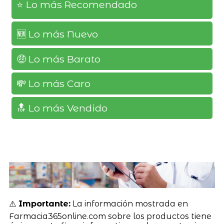
⭐️ Lo más Recomendado
🆕️ Lo más Nuevo
🤑 Lo más Barato
💸 Lo más Caro
🔝 Lo más Vendido
⚠️
Importante:
La información mostrada en
Farmacia365online.com sobre los productos tiene