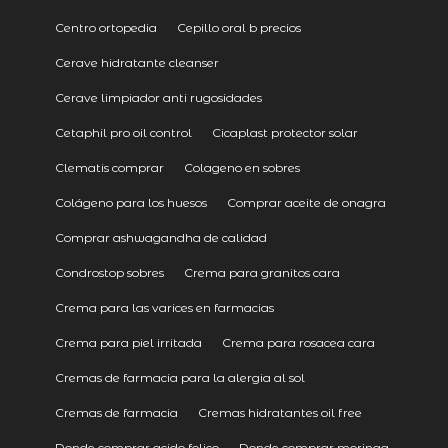
Centro ortopedia
Cepillo oral b precios
Cerave hidratante cleanser
Cerave limpiador anti rugosidades
Cetaphil pro oil control
Cicaplast protector solar
Clematis comprar
Colageno en sobres
Colágeno para los huesos
Comprar aceite de onagra
Comprar ashwagandha de calidad
Condrostop sobres
Crema para granitos cara
Crema para las varices en farmacias
Crema para piel irritada
Crema para rosacea cara
Cremas de farmacia para la alergia al sol
Cremas de farmacia
Cremas hidratantes oil free
Donde comprar acido folico
Donde comprar moringa