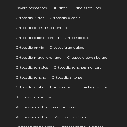
Nevera cosmeticos
Nutrinat
Orinales adultos
Ortopedia 7 islas
Ortopedia alcañiz
Ortopedia arcos de la frontera
Ortopedia calle alboraya
Ortopedia clot
Ortopedia en vic
Ortopedia galdakao
Ortopedia mayor granada
Ortopedia pérez borges
Ortopedia san blas
Ortopedia sanchez montero
Ortopedia sancho
Ortopedia sillones
Ortopedia simba
Pantene 5 en 1
Parche granitos
Parches cicatrizantes
Parches de nicotina precio farmacia
Parches de nicotina
Parches mepiform
Parches nicotina precio
Parches para el lumbago