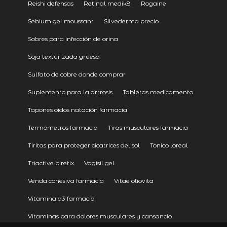
Reishi defensas
Retinal medik8
Rogaine
Sebium gel moussant
Silvederma precio
Sobres para infección de orina
Soja texturizada gruesa
Sulfato de cobre donde comprar
Suplemento para la artrosis
Tabletas medicamento
Tapones oidos natación farmacia
Termómetros farmacia
Tiras musculares farmacia
Tiritas para proteger cicatrices del sol
Tonico loreal
Triactive biretix
Vagisil gel
Venda cohesiva farmacia
Vitae oliovita
Vitamina d3 farmacia
Vitaminas para dolores musculares y cansancio