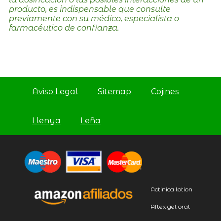
producto, es indispensable que consulte
previamente con su médico, especialista o
farmacéutico de confianza.
Aviso Legal
Sitemap
Cojines
Llenya
Leña
Actinica lotion
Aftex gel oral