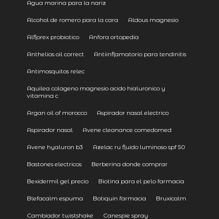
Agua marina para la nariz
Alcohol de romero para la cara
Aldous magnesio
Alflorex probiotico
Anfora ortopedia
Anthelios oil correct
Antiinflamatorio para tendinitis
Antimosquitos relec
Aquilea colageno magnesio acido hialuronico y
vitamina c
Argan oil of morocco
Aspirador nasal electrico
Aspirador nasal
Avene cleanance comedomed
Avene hyaluron b3
Azelac ru fluido luminoso spf 50
Bastones electricos
Berberina donde comprar
Bexidermil gel precio
Biotina para el pelo farmacia
Blefacalm espuma
Botiquin farmacia
Bruxicalm
Cambiador twistshake
Canespie spray