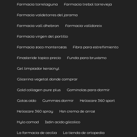
Farmacia torrelaguna
Farmacia trebol torrevieja
Farmacia valdetorres del jarama
Farmacia vall dhebron
Farmacia valldoreix
Farmacia virgen del portillo
Farmacia zoco monterozas
Fibra para estreñimiento
Finasteride topico precio
Funda para bruxismo
Gel limpiador keracnyl
Glicerina vegetal donde comprar
Gold collagen pure plus
Gominolas para dormir
Gotas oído
Gummies dormir
Heliocare 360 sport
Heliocare 360 spray
Hsn crema de arroz
Hylo comod
Isdin acido glicolico
La farmacia de cecilia
La tienda de ortopedia