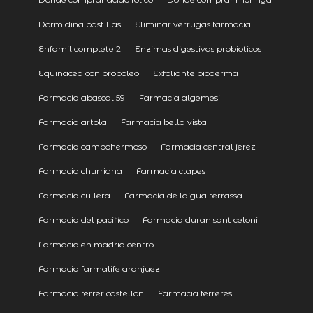
Dormidina pastillas
Eliminar verrugas farmacia
Enfamil complete 2
Enzimas digestivas probioticos
Equinacea con propoleo
Exfoliante bioderma
Farmacia abascal 59
Farmacia algemesi
Farmacia artola
Farmacia bella vista
Farmacia campohermoso
Farmacia central jerez
Farmacia churriana
Farmacia clapes
Farmacia cullera
Farmacia de laigua terrassa
Farmacia del pacifico
Farmacia duran sant celoni
Farmacia en madrid centro
Farmacia farmalife aranjuez
Farmacia ferrer castellon
Farmacia ferreres