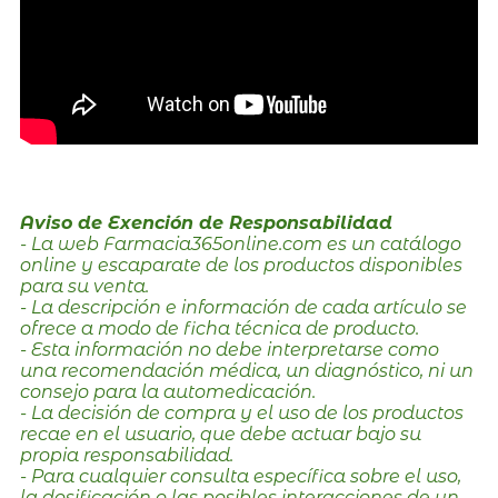
Aviso de Exención de Responsabilidad
- La web Farmacia365online.com es un catálogo
online y escaparate de los productos disponibles
para su venta.
- La descripción e información de cada artículo se
ofrece a modo de ficha técnica de producto.
- Esta información no debe interpretarse como
una recomendación médica, un diagnóstico, ni un
consejo para la automedicación.
- La decisión de compra y el uso de los productos
recae en el usuario, que debe actuar bajo su
propia responsabilidad.
- Para cualquier consulta específica sobre el uso,
la dosificación o las posibles interacciones de un