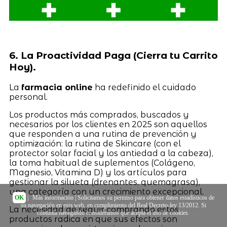
6. La Proactividad Paga (Cierra tu Carrito
Hoy).
La
farmacia online
ha redefinido el cuidado
personal.
Los productos más comprados, buscados y
necesarios por los clientes en 2025 son aquellos
que responden a una rutina de prevención y
optimización: la rutina de Skincare (con el
protector solar facial y los antiedad a la cabeza),
la toma habitual de suplementos (Colágeno,
Magnesio, Vitamina D) y los artículos para
gestionar la silueta (drenantes, quemagrasa),
una categoría con un crecimiento excepcional.
OK
|
Más información
| Solicitamos su permiso para obtener datos estadísticos de
su navegación en esta web, en cumplimiento del Real Decreto-ley 13/2012. Si
La necesidad de seguir comprando estos
continúa navegando consideramos que acepta el uso de cookies.
productos radica en que sus efectos son