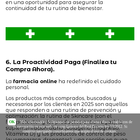
en una oportunidad para asegurar la
continuidad de tu rutina de bienestar.
6. La Proactividad Paga (Finaliza tu
Compra Ahora).
La
farmacia online
ha redefinido el cuidado
personal.
Los productos más comprados, buscados y
necesarios por los clientes en 2025 son aquellos
que responden a una rutina de prevención y
optimización: la rutina de Skincare (con el
fotoprotector y los productos antiarrugas), la
OK
|
Más información
| Solicitamos su permiso para obtener datos estadísticos de
su navegación en esta web, en cumplimiento del Real Decreto-ley 13/2012. Si
suplementación diaria (Colágeno, Magnesio,
continúa navegando consideramos que acepta el uso de cookies.
Vitamina D) y los productos de control de peso
(quemagrasa, drenantes), una sección en auge.