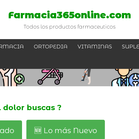
Farmacia365online.com
Todos los productos farmaceuticos
RMACIA
ORTOPEDIA
VITAMINAS
SUPL
l dolor buscas ?
dado
🆕️ Lo más Nuevo