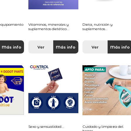
 equipamiento
Vitaminas, minerales y
Dieta, nutrición y
suplementos dietético...
suplementos...
Más info
Ver
Más info
Ver
Más info
Sexo y sensualidad...
Cuidado y limpieza del
hogar...