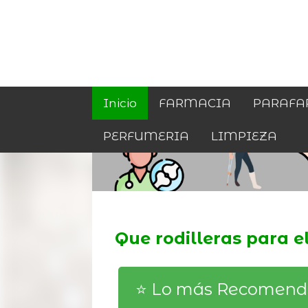
Inicio
FARMACIA
PARAFA
PERFUMERIA
LIMPIEZA
Que rodilleras para e
⭐️ Lo más Recomen