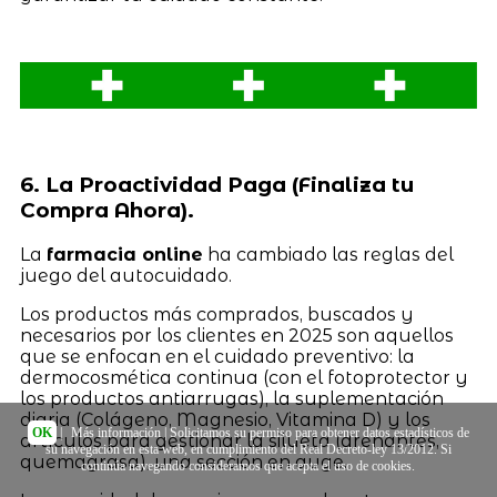
6. La Proactividad Paga (Finaliza tu
Compra Ahora).
La
farmacia online
ha cambiado las reglas del
juego del autocuidado.
Los productos más comprados, buscados y
necesarios por los clientes en 2025 son aquellos
que se enfocan en el cuidado preventivo: la
dermocosmética continua (con el fotoprotector y
los productos antiarrugas), la suplementación
diaria (Colágeno, Magnesio, Vitamina D) y los
OK
|
Más información
| Solicitamos su permiso para obtener datos estadísticos de
artículos para gestionar la silueta (drenantes,
su navegación en esta web, en cumplimiento del Real Decreto-ley 13/2012. Si
quemagrasa), una sección en auge.
continúa navegando consideramos que acepta el uso de cookies.