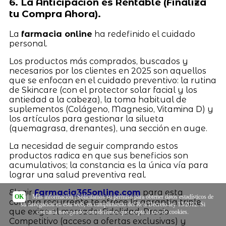
6. La Anticipación es Rentable (Finaliza
tu Compra Ahora).
La
farmacia online
ha redefinido el cuidado
personal.
Los productos más comprados, buscados y
necesarios por los clientes en 2025 son aquellos
que se enfocan en el cuidado preventivo: la rutina
de Skincare (con el protector solar facial y los
antiedad a la cabeza), la toma habitual de
suplementos (Colágeno, Magnesio, Vitamina D) y
los artículos para gestionar la silueta
(quemagrasa, drenantes), una sección en auge.
La necesidad de seguir comprando estos
productos radica en que sus beneficios son
acumulativos; la constancia es la única vía para
lograr una salud preventiva real.
Elegir
Farmacia365online.com
para esta
OK
|
Más información
| Solicitamos su permiso para obtener datos estadísticos de
compra recurrente te ofrece la garantía triple
su navegación en esta web, en cumplimiento del Real Decreto-ley 13/2012. Si
que exige el mercado: Fidelidad, Precio
continúa navegando consideramos que acepta el uso de cookies.
Competitivo (acceso a ofertas exclusivas) y