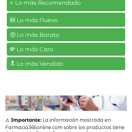
⭐️ Lo más Recomendado
🆕️ Lo más Nuevo
🤑 Lo más Barato
💸 Lo más Caro
🔝 Lo más Vendido
⚠️
Importante:
La información mostrada en
Farmacia365online.com sobre los productos tiene