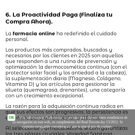
6. La Proactividad Paga (Finaliza tu
Compra Ahora).
La
farmacia online
ha redefinido el cuidado
personal.
Los productos más comprados, buscados y
necesarios por los clientes en 2025 son aquellos
que responden a una rutina de prevención y
optimización: la dermocosmética continua (con el
protector solar facial y los antiedad a la cabeza),
la suplementación diaria (Magnesio, Colágeno,
Vitamina D) y los artículos para gestionar la
silueta (quemagrasa, drenantes), una categoría
con un crecimiento excepcional.
La razón para la adquisición continua radica en
que sus efectos son progresivos; la persistencia es
el camino para un bienestar auténtico.
OK
|
Más información
| Solicitamos su permiso para obtener datos estadísticos de
su navegación en esta web, en cumplimiento del Real Decreto-ley 13/2012. Si
continúa navegando consideramos que acepta el uso de cookies.
Al seleccionar Farmacia365online.com garantizas
los tres pilares cruciales: Variedad Sanitaria,