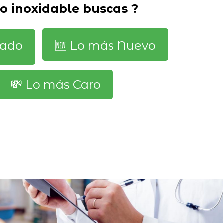
o inoxidable buscas ?
dado
🆕️ Lo más Nuevo
💸 Lo más Caro