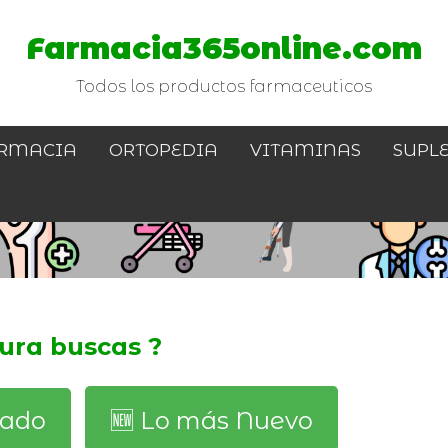
Farmacia365online.com
Todos los productos farmaceuticos
RMACIA
ORTOPEDIA
VITAMINAS
SUPL
tura buscas ?
dado
🆕️ Lo más Nuevo