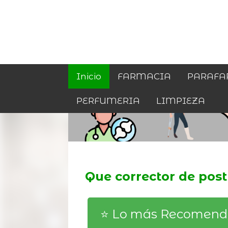
Inicio
FARMACIA
PARAFA
PERFUMERIA
LIMPIEZA
Que corrector de pos
⭐️ Lo más Recomen