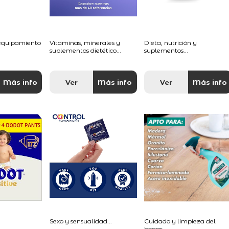
 equipamiento
Vitaminas, minerales y
Dieta, nutrición y
suplementos dietético...
suplementos...
Más info
Ver
Más info
Ver
Más info
Sexo y sensualidad...
Cuidado y limpieza del
hogar...