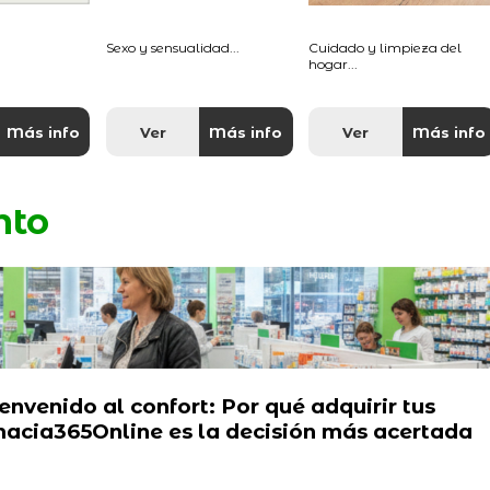
Sexo y sensualidad...
Cuidado y limpieza del
hogar...
Más info
Ver
Más info
Ver
Más info
nto
envenido al confort: Por qué adquirir tus
macia365Online es la decisión más acertada