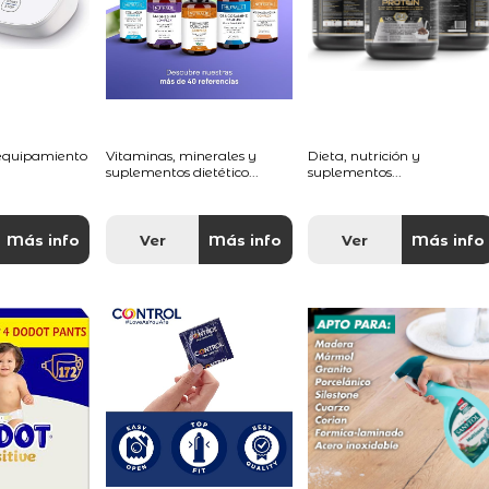
 equipamiento
Vitaminas, minerales y
Dieta, nutrición y
suplementos dietético...
suplementos...
Más info
Ver
Más info
Ver
Más info