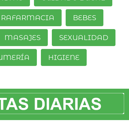
ARAFARMACIA
BEBES
MASAJES
SEXUALIDAD
UMERÍA
HIGIENE