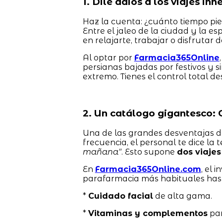
1. Dile adiós a los viajes in
Haz la cuenta: ¿cuánto tiempo pi
Entre el jaleo de la ciudad y la e
en relajarte, trabajar o disfrutar 
Al optar por
Farmacia365Online
persianas bajadas por festivos y s
extremo. Tienes el control total de
2. Un catálogo gigantesco: 
Una de las grandes desventajas de 
frecuencia, el personal te dice la 
mañana"
. Esto supone
dos viajes
En
Farmacia365Online.com
, el 
parafarmacia más habituales hast
*
Cuidado facial
de alta gama.
*
Vitaminas y complementos
par