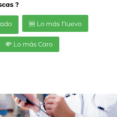
scas ?
dado
🆕️ Lo más Nuevo
💸 Lo más Caro