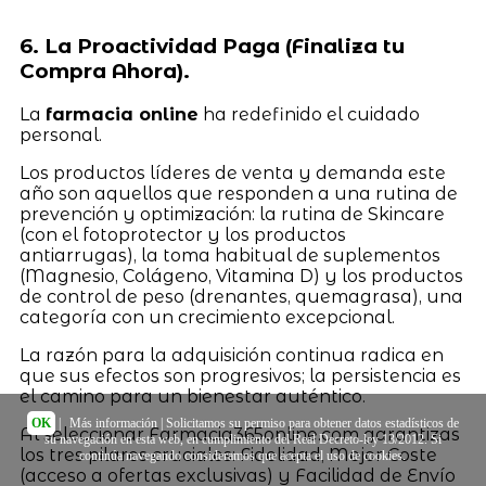
6. La Proactividad Paga (Finaliza tu
Compra Ahora).
La
farmacia online
ha redefinido el cuidado
personal.
Los productos líderes de venta y demanda este
año son aquellos que responden a una rutina de
prevención y optimización: la rutina de Skincare
(con el fotoprotector y los productos
antiarrugas), la toma habitual de suplementos
(Magnesio, Colágeno, Vitamina D) y los productos
de control de peso (drenantes, quemagrasa), una
categoría con un crecimiento excepcional.
La razón para la adquisición continua radica en
que sus efectos son progresivos; la persistencia es
el camino para un bienestar auténtico.
OK
|
Más información
| Solicitamos su permiso para obtener datos estadísticos de
Al seleccionar Farmacia365online.com garantizas
su navegación en esta web, en cumplimiento del Real Decreto-ley 13/2012. Si
los tres pilares cruciales: Fidelidad, Mejor Coste
continúa navegando consideramos que acepta el uso de cookies.
(acceso a ofertas exclusivas) y Facilidad de Envío