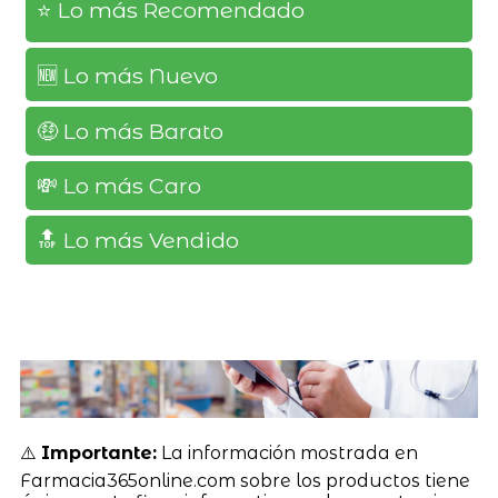
⭐️ Lo más Recomendado
🆕️ Lo más Nuevo
🤑 Lo más Barato
💸 Lo más Caro
🔝 Lo más Vendido
⚠️
Importante:
La información mostrada en
Farmacia365online.com sobre los productos tiene