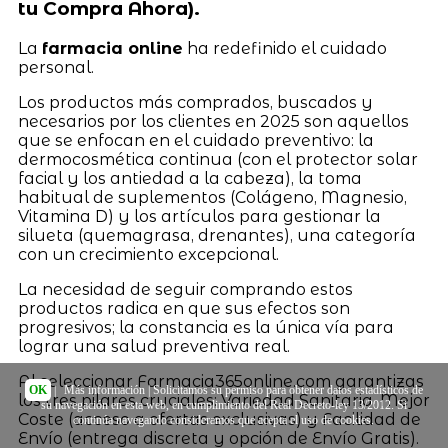
tu Compra Ahora).
La
farmacia online
ha redefinido el cuidado
personal.
Los productos más comprados, buscados y
necesarios por los clientes en 2025 son aquellos
que se enfocan en el cuidado preventivo: la
dermocosmética continua (con el protector solar
facial y los antiedad a la cabeza), la toma
habitual de suplementos (Colágeno, Magnesio,
Vitamina D) y los artículos para gestionar la
silueta (quemagrasa, drenantes), una categoría
con un crecimiento excepcional.
La necesidad de seguir comprando estos
productos radica en que sus efectos son
progresivos; la constancia es la única vía para
lograr una salud preventiva real.
Al seleccionar Farmacia365online.com garantizas
OK
|
Más información
| Solicitamos su permiso para obtener datos estadísticos de
los tres pilares cruciales: Variedad Sanitaria, Mejor
su navegación en esta web, en cumplimiento del Real Decreto-ley 13/2012. Si
Coste (acceso a ofertas exclusivas) y Facilidad de
continúa navegando consideramos que acepta el uso de cookies.
Envío (entrega discreta y opción de Envío Gratis).