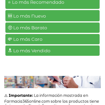
⭐️ Lo más Recomendado
🆕️ Lo más Nuevo
🤑 Lo más Barato
💸 Lo más Caro
🔝 Lo más Vendido
⚠️
Importante:
La información mostrada en
Farmacia365online.com sobre los productos tiene