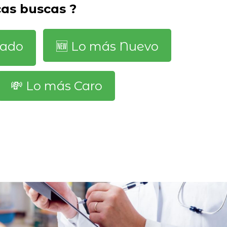
cas buscas ?
dado
🆕️ Lo más Nuevo
💸 Lo más Caro