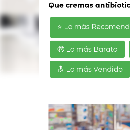
Que cremas antibioti
⭐️ Lo más Recomen
🤑 Lo más Barato
🔝 Lo más Vendido