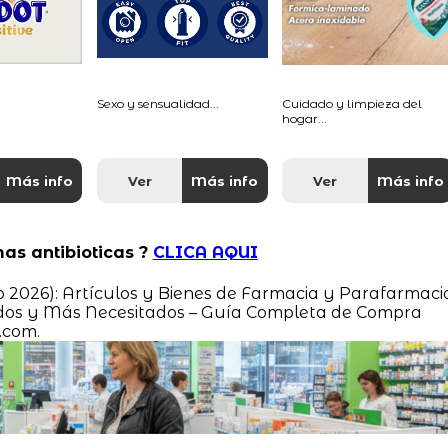
Sexo y sensualidad...
Cuidado y limpieza del
hogar...
Más info
Ver
Más info
Ver
Más info
as antibioticas ?
CLICA AQUI
do 2026): Artículos y Bienes de Farmacia y Parafarmaci
dos y Más Necesitados – Guía Completa de Compra
.com.