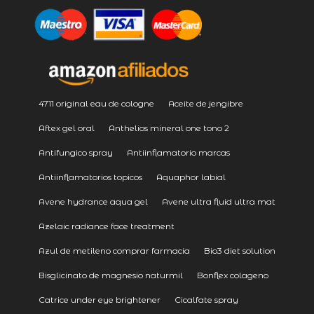
4711 original eau de cologne
Aceite de jengibre
Aftex gel oral
Anthelios mineral one tono 2
Antifungico spray
Antiinflamatorio marcas
Antiinflamatorios topicos
Aquaphor labial
Avene hydrance aqua gel
Avene ultra fluid ultra mat
Azelaic radiance face treatment
Azul de metileno comprar farmacia
Bio3 diet solution
Bisglicinato de magnesio naturmil
Bonflex colageno
Catrice under eye brightener
Cicalfate spray