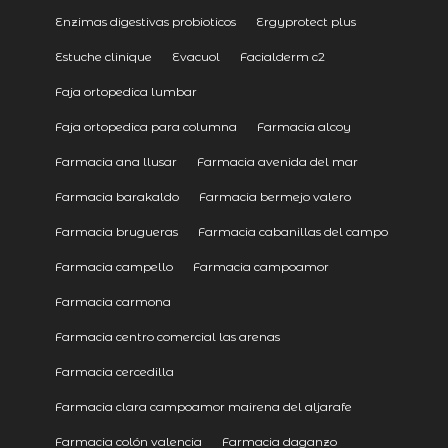
Enzimas digestivas probioticos
Ergyprotect plus
Estuche clinique
Evacuol
Facialderm c2
Faja ortopedica lumbar
Faja ortopedica para columna
Farmacia alcoy
Farmacia ana llusar
Farmacia avenida del mar
Farmacia barakaldo
Farmacia bermejo valero
Farmacia brugueras
Farmacia cabanillas del campo
Farmacia campello
Farmacia campoamor
Farmacia carmona
Farmacia centro comercial las arenas
Farmacia cercedilla
Farmacia clara campoamor mairena del aljarafe
Farmacia colón valencia
Farmacia daganzo