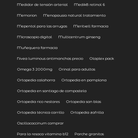
Medidor de tensión arterial
Medik8 retinol 6
Memorion
Menopausia natural tratamiento
Mepentol para las arrugas
Meritxell farmacia
Microscopio digital
Multicentrum ginseng
Muñequera farmacia
Nivea luminous antimanchas precio
Olaplex pack
Omega 3 2000mg
Orinal para adultos
Ortopedia calahorra
Ortopedia en pamplona
Ortopedia en santiago de compostela
Ortopedia rico nestares
Ortopedia san blas
Ortopedia técnica carrillo
Ortopedia zafrilla
Oscillococcinum comprar
Para la resaca vitamina b12
Parche granitos