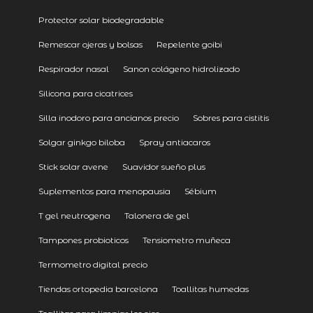
Protector solar biodegradable
Remescar ojeras y bolsas
Repelente goibi
Respirador nasal
Sanon colágeno hidrolizado
Silicona para cicatrices
Silla inodoro para ancianos precio
Sobres para cistitis
Solgar ginkgo biloba
Spray antiacaros
Stick solar avene
Suavidor sueño plus
Suplementos para menopausia
Sébium
T gel neutrogena
Talonera de gel
Tampones probioticos
Tensiometro muñeca
Termometro digital precio
Tiendas ortopedia barcelona
Toallitas humedas