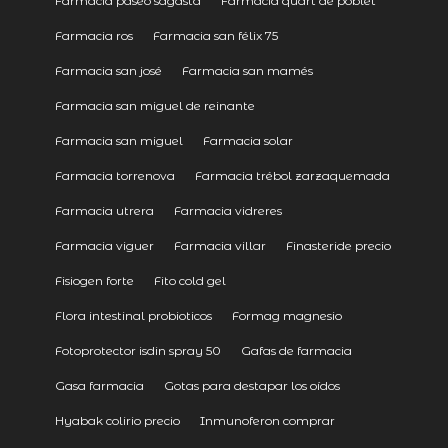
Farmacia paseo sagasta
Farmacia quart de poblet
Farmacia ros
Farmacia san félix 75
Farmacia san josé
Farmacia san mamés
Farmacia san miguel de reinante
Farmacia san miguel
Farmacia solar
Farmacia torrenova
Farmacia trébol zarzaquemada
Farmacia utrera
Farmacia vidreres
Farmacia viguer
Farmacia villar
Finasteride precio
Fisiogen forte
Fito cold gel
Flora intestinal probioticos
Formag magnesio
Fotoprotector isdin spray 50
Gafas de farmacia
Gasa farmacia
Gotas para destapar los oídos
Hyabak colirio precio
Inmunoferon comprar