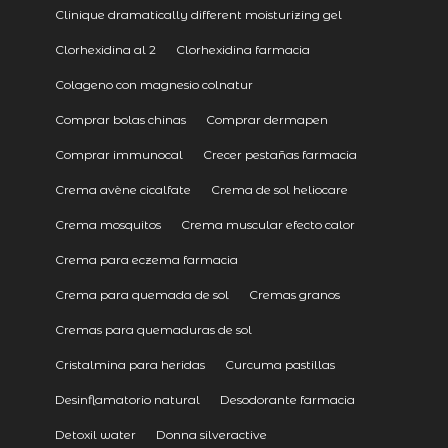
Clinique dramatically different moisturizing gel
Clorhexidina al 2
Clorhexidina farmacia
Colageno con magnesio colnatur
Comprar bolas chinas
Comprar dermapen
Comprar immunocal
Crecer pestañas farmacia
Crema avène cicalfate
Crema de sol heliocare
Crema mosquitos
Crema muscular efecto calor
Crema para eczema farmacia
Crema para quemada de sol
Cremas granos
Cremas para quemaduras de sol
Cristalmina para heridas
Curcuma pastillas
Desinflamatorio natural
Desodorante farmacia
Detoxil water
Donna silveractive