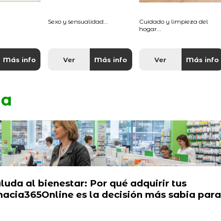
Sexo y sensualidad...
Cuidado y limpieza del
hogar...
Más info
Ver
Más info
Ver
Más info
da
luda al bienestar: Por qué adquirir tus
acia365Online es la decisión más sabia para