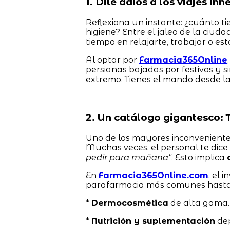
1. Dile adiós a los viajes in
Reflexiona un instante: ¿cuánto t
higiene? Entre el jaleo de la ciuda
tiempo en relajarte, trabajar o esta
Al optar por
Farmacia365Online
persianas bajadas por festivos y sin
extremo. Tienes el mando desde la 
2. Un catálogo gigantesco: 
Uno de los mayores inconvenientes 
Muchas veces, el personal te dice 
pedir para mañana"
. Esto implica
En
Farmacia365Online.com
, el 
parafarmacia más comunes hasta l
*
Dermocosmética
de alta gama.
*
Nutrición y suplementación
dep