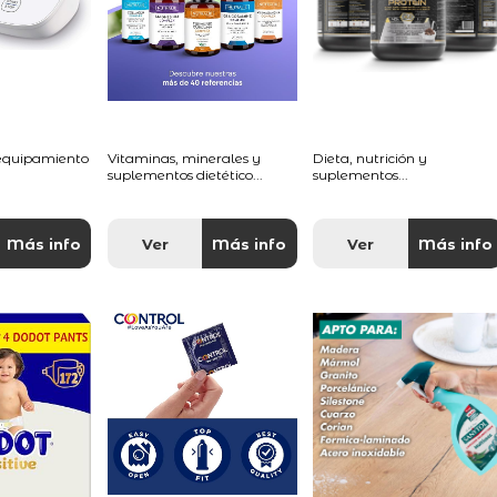
 equipamiento
Vitaminas, minerales y
Dieta, nutrición y
suplementos dietético...
suplementos...
Más info
Ver
Más info
Ver
Más info