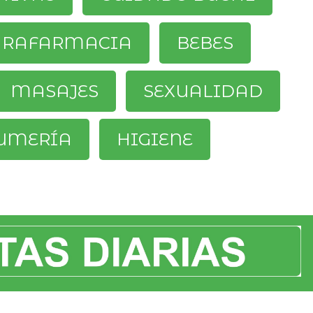
ARAFARMACIA
BEBES
MASAJES
SEXUALIDAD
UMERÍA
HIGIENE