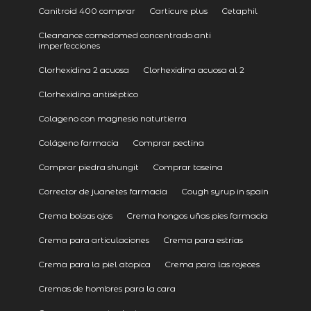
Canitroid 400 comprar
Carticure plus
Cetaphil
Cleanance comedomed concentrado anti
imperfecciones
Clorhexidina 2 acuosa
Clorhexidina acuosa al 2
Clorhexidina antiséptico
Colageno con magnesio naturtierra
Colágeno farmacia
Comprar pectina
Comprar piedra shungit
Comprar toseina
Corrector de juanetes farmacia
Cough syrup in spain
Crema bolsas ojos
Crema hongos uñas pies farmacia
Crema para articulaciones
Crema para estrias
Crema para la piel atopica
Crema para las rojeces
Cremas de hombres para la cara