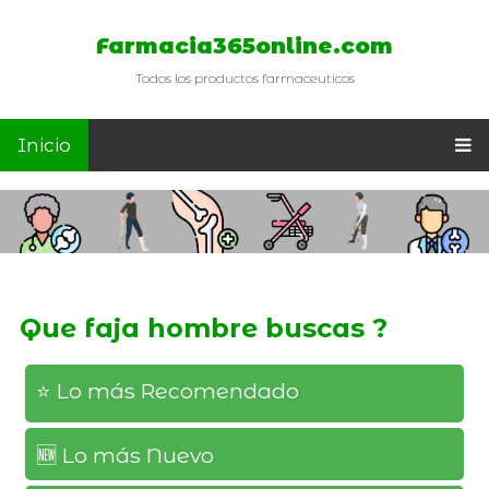
Farmacia365online.com
Todos los productos farmaceuticos
Inicio
Que faja hombre buscas ?
⭐️ Lo más Recomendado
🆕️ Lo más Nuevo