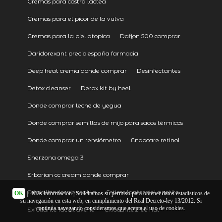
Cremas para costra lactea
Cremas para el picor de la vulva
Cremas para la piel atopica
Daflon 500 comprar
Daridorexant precio españa farmacia
Deep heat crema donde comprar
Desinfectantes
Detox cleanser
Detox kit by heel
Donde comprar leche de yegua
Donde comprar semillas de mijo para sacos térmicos
Donde comprar un tensiómetro
Endocare retinol
Enerzona omega 3
Erborian cc cream donde comprar
Estabilizador de rodilla
Estimulantes del apetito
OK
|
Más información
| Solicitamos su permiso para obtener datos estadísticos de
su navegación en esta web, en cumplimiento del Real Decreto-ley 13/2012. Si
continúa navegando consideramos que acepta el uso de cookies.
Exfoliante facial avene
Exfoliante tree hut