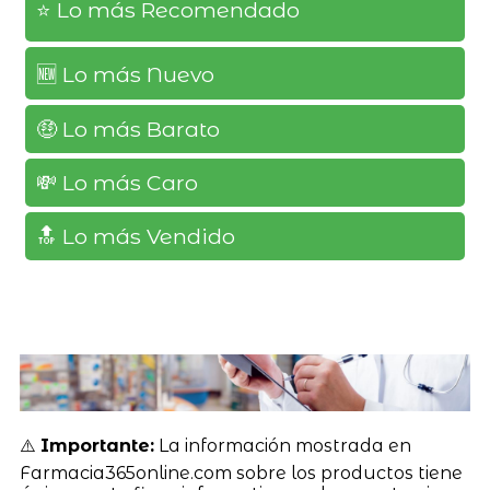
⭐️ Lo más Recomendado
🆕️ Lo más Nuevo
🤑 Lo más Barato
💸 Lo más Caro
🔝 Lo más Vendido
⚠️
Importante:
La información mostrada en
Farmacia365online.com sobre los productos tiene