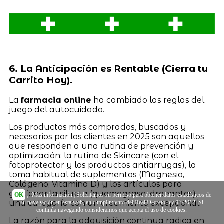
6. La Anticipación es Rentable (Cierra tu
Carrito Hoy).
La
farmacia online
ha cambiado las reglas del
juego del autocuidado.
Los productos más comprados, buscados y
necesarios por los clientes en 2025 son aquellos
que responden a una rutina de prevención y
optimización: la rutina de Skincare (con el
fotoprotector y los productos antiarrugas), la
toma habitual de suplementos (Magnesio,
Colágeno, Vitamina D) y los artículos para
gestionar la silueta (quemagrasa, drenantes),
OK
|
Más información
| Solicitamos su permiso para obtener datos estadísticos de
una categoría con un crecimiento excepcional.
su navegación en esta web, en cumplimiento del Real Decreto-ley 13/2012. Si
continúa navegando consideramos que acepta el uso de cookies.
La razón para la adquisición continua radica en