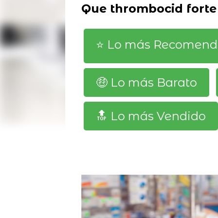
Que thrombocid forte
⭐️ Lo más Recomen
🤑 Lo más Barato
🔝 Lo más Vendido