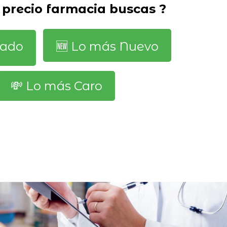
 precio farmacia buscas ?
dado
🆕️ Lo más Nuevo
💸 Lo más Caro