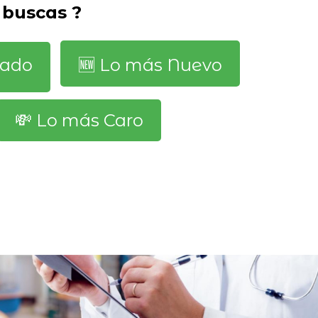
 buscas ?
dado
🆕️ Lo más Nuevo
💸 Lo más Caro