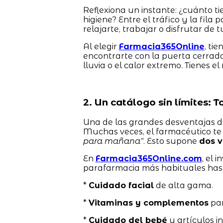
Reflexiona un instante: ¿cuánto t
higiene? Entre el tráfico y la fila
relajarte, trabajar o disfrutar de t
Al elegir
Farmacia365Online
, ti
encontrarte con la puerta cerrada
lluvia o el calor extremo. Tienes 
2. Un catálogo sin límites: 
Una de las grandes desventajas de
Muchas veces, el farmacéutico te 
para mañana"
. Esto supone
dos v
En
Farmacia365Online.com
, el 
parafarmacia más habituales hast
*
Cuidado facial
de alta gama.
*
Vitaminas y complementos
par
*
Cuidado del bebé
y artículos in