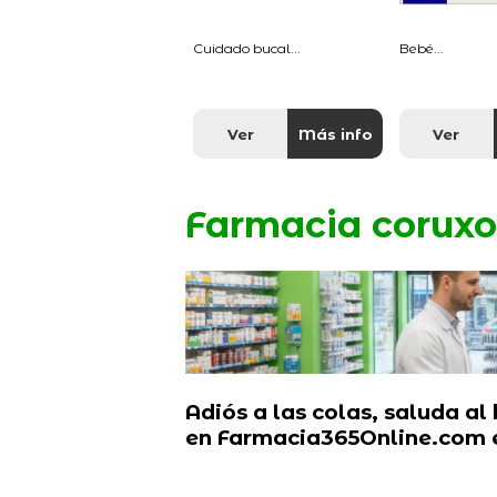
Cuidado bucal...
Bebé...
Ver
Más info
Ver
Farmacia coruxo
Adiós a las colas, saluda al
en Farmacia365Online.com e