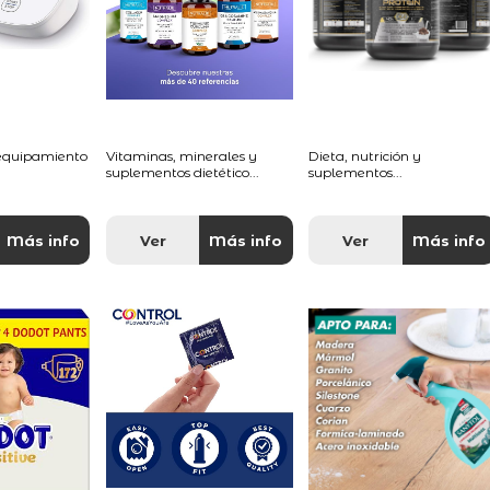
 equipamiento
Vitaminas, minerales y
Dieta, nutrición y
suplementos dietético...
suplementos...
Más info
Ver
Más info
Ver
Más info