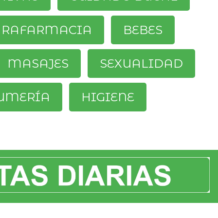
ARAFARMACIA
BEBES
MASAJES
SEXUALIDAD
UMERÍA
HIGIENE