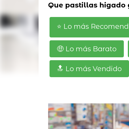
Que pastillas higado
⭐️ Lo más Recomen
🤑 Lo más Barato
🔝 Lo más Vendido