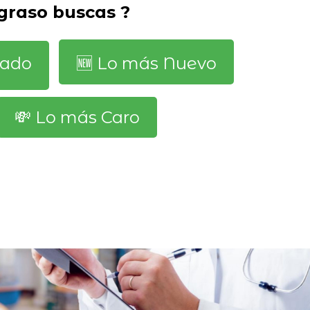
 graso buscas ?
dado
🆕️ Lo más Nuevo
💸 Lo más Caro