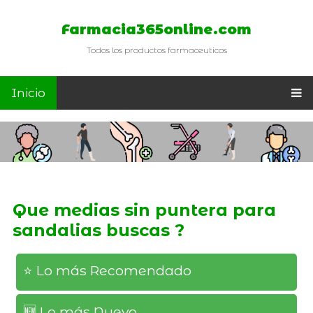
Farmacia365online.com
Todos los productos farmaceuticos
Inicio
Que medias sin puntera para
sandalias buscas ?
⭐️ Lo más Recomendado
🆕️ Lo más Nuevo