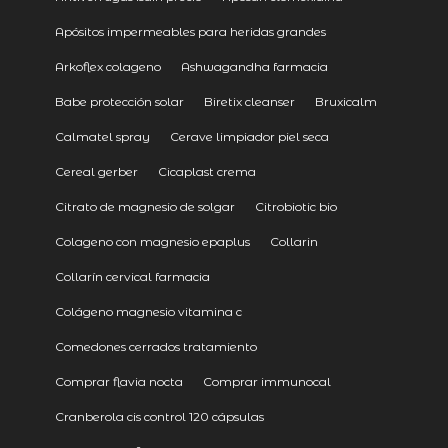
Apósitos impermeables para heridas grandes
Arkoflex colageno
Ashwagandha farmacia
Babe protección solar
Biretix cleanser
Bruxicalm
Calmatel spray
Cerave limpiador piel seca
Cereal gerber
Cicaplast crema
Citrato de magnesio de solgar
Citrobiotic bio
Colageno con magnesio epaplus
Collarin
Collarín cervical farmacia
Colágeno magnesio vitamina c
Comedones cerrados tratamiento
Comprar flavia nocta
Comprar immunocal
Cranberola cis control 120 cápsulas