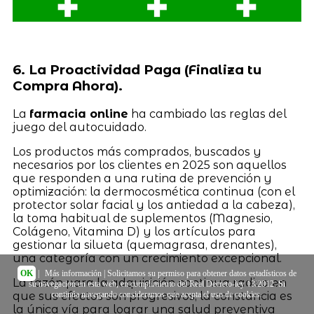
6. La Proactividad Paga (Finaliza tu
Compra Ahora).
La
farmacia online
ha cambiado las reglas del
juego del autocuidado.
Los productos más comprados, buscados y
necesarios por los clientes en 2025 son aquellos
que responden a una rutina de prevención y
optimización: la dermocosmética continua (con el
protector solar facial y los antiedad a la cabeza),
la toma habitual de suplementos (Magnesio,
Colágeno, Vitamina D) y los artículos para
gestionar la silueta (quemagrasa, drenantes),
una categoría con un crecimiento excepcional.
OK
|
Más información
| Solicitamos su permiso para obtener datos estadísticos de
La razón para la adquisición continua radica en
su navegación en esta web, en cumplimiento del Real Decreto-ley 13/2012. Si
continúa navegando consideramos que acepta el uso de cookies.
que sus efectos son progresivos; la constancia es
la única vía para lograr una salud preventiva