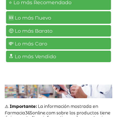
⭐️ Lo más Recomendado
🆕️ Lo más Nuevo
🤑 Lo más Barato
💸 Lo más Caro
🔝 Lo más Vendido
⚠️
Importante:
La información mostrada en
Farmacia365online.com sobre los productos tiene