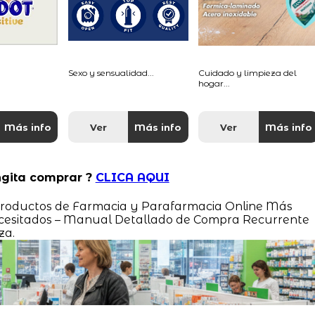
Sexo y sensualidad...
Cuidado y limpieza del
hogar...
Más info
Ver
Más info
Ver
Más info
ngita comprar ?
CLICA AQUI
s Productos de Farmacia y Parafarmacia Online Más
esitados – Manual Detallado de Compra Recurrente
za.