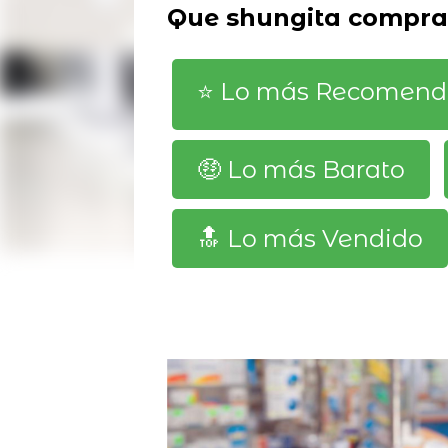
Que shungita compra
⭐️ Lo más Recomen
🤑 Lo más Barato
🔝 Lo más Vendido