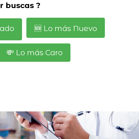
r buscas ?
dado
🆕️ Lo más Nuevo
💸 Lo más Caro