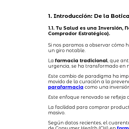
1. Introducción: De la Botic
1.1. Tu Salud es una Inversión
Comprador Estratégico).
Si nos paramos a observar cómo h
un giro notable.
La
farmacia tradicional
, que an
urgencia, se ha transformado en n
Este cambio de paradigma ha impa
movido de la curación a la preven
parafarmacia
como una inversión
Este enfoque renovado se refleja d
La facilidad para comprar produc
masivo.
Según datos recientes, el cuaren
de Consumer Health (CH) en
farm