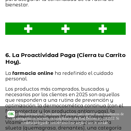
bienestar.
6. La Proactividad Paga (Cierra tu Carrito
Hoy).
La
farmacia online
ha redefinido el cuidado
personal.
Los productos más comprados, buscados y
necesarios por los clientes en 2025 son aquellos
que responden a una rutina de prevención y
optimización: la dermocosmética continua (con el
fotoprotector y los productos antiarrugas), la
OK
|
Más información
| Solicitamos su permiso para obtener datos estadísticos de
suplementación diaria (Magnesio, Colágeno,
su navegación en esta web, en cumplimiento del Real Decreto-ley 13/2012. Si
Vitamina D) y los artículos para gestionar la
continúa navegando consideramos que acepta el uso de cookies.
silueta (quemagrasa, drenantes), una categoría