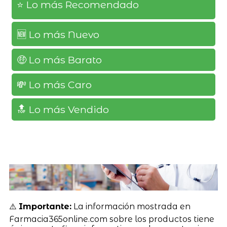
⭐️ Lo más Recomendado
🆕️ Lo más Nuevo
🤑 Lo más Barato
💸 Lo más Caro
🔝 Lo más Vendido
⚠️
Importante:
La información mostrada en
Farmacia365online.com sobre los productos tiene