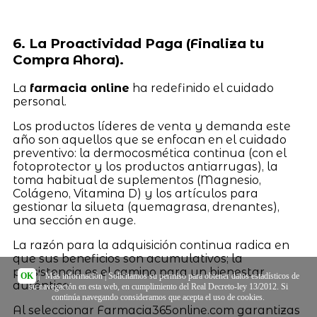
6. La Proactividad Paga (Finaliza tu
Compra Ahora).
La
farmacia online
ha redefinido el cuidado
personal.
Los productos líderes de venta y demanda este
año son aquellos que se enfocan en el cuidado
preventivo: la dermocosmética continua (con el
fotoprotector y los productos antiarrugas), la
toma habitual de suplementos (Magnesio,
Colágeno, Vitamina D) y los artículos para
gestionar la silueta (quemagrasa, drenantes),
una sección en auge.
La razón para la adquisición continua radica en
que sus beneficios son acumulativos; la
persistencia es el camino para un bienestar
OK
|
Más información
| Solicitamos su permiso para obtener datos estadísticos de
auténtico.
su navegación en esta web, en cumplimiento del Real Decreto-ley 13/2012. Si
continúa navegando consideramos que acepta el uso de cookies.
Al seleccionar Farmacia365online.com garantizas