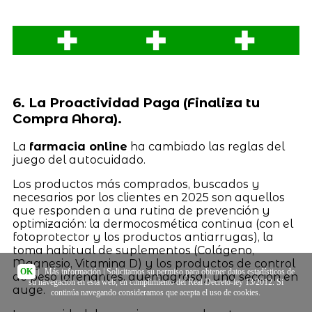
6. La Proactividad Paga (Finaliza tu
Compra Ahora).
La
farmacia online
ha cambiado las reglas del
juego del autocuidado.
Los productos más comprados, buscados y
necesarios por los clientes en 2025 son aquellos
que responden a una rutina de prevención y
optimización: la dermocosmética continua (con el
fotoprotector y los productos antiarrugas), la
toma habitual de suplementos (Colágeno,
Magnesio, Vitamina D) y los productos de control
OK
|
Más información
| Solicitamos su permiso para obtener datos estadísticos de
de peso (drenantes, quemagrasa), una sección en
su navegación en esta web, en cumplimiento del Real Decreto-ley 13/2012. Si
auge.
continúa navegando consideramos que acepta el uso de cookies.