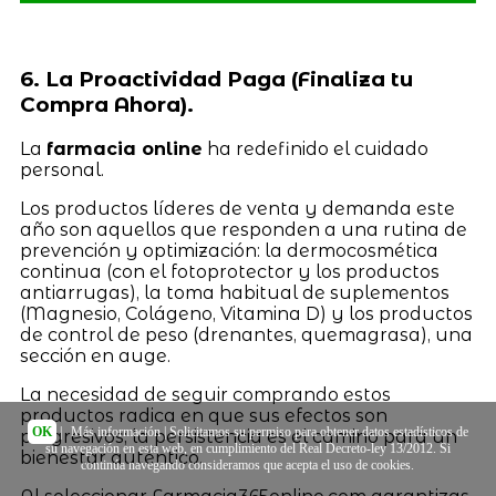
6. La Proactividad Paga (Finaliza tu
Compra Ahora).
La
farmacia online
ha redefinido el cuidado
personal.
Los productos líderes de venta y demanda este
año son aquellos que responden a una rutina de
prevención y optimización: la dermocosmética
continua (con el fotoprotector y los productos
antiarrugas), la toma habitual de suplementos
(Magnesio, Colágeno, Vitamina D) y los productos
de control de peso (drenantes, quemagrasa), una
sección en auge.
La necesidad de seguir comprando estos
productos radica en que sus efectos son
OK
|
Más información
| Solicitamos su permiso para obtener datos estadísticos de
progresivos; la persistencia es el camino para un
su navegación en esta web, en cumplimiento del Real Decreto-ley 13/2012. Si
bienestar auténtico.
continúa navegando consideramos que acepta el uso de cookies.