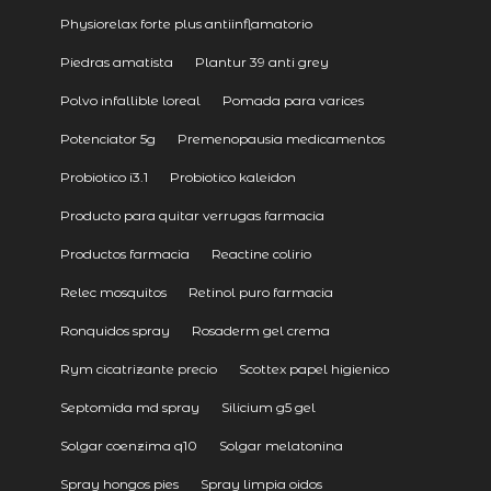
Physiorelax forte plus antiinflamatorio
Piedras amatista
Plantur 39 anti grey
Polvo infallible loreal
Pomada para varices
Potenciator 5g
Premenopausia medicamentos
Probiotico i3.1
Probiotico kaleidon
Producto para quitar verrugas farmacia
Productos farmacia
Reactine colirio
Relec mosquitos
Retinol puro farmacia
Ronquidos spray
Rosaderm gel crema
Rym cicatrizante precio
Scottex papel higienico
Septomida md spray
Silicium g5 gel
Solgar coenzima q10
Solgar melatonina
Spray hongos pies
Spray limpia oidos