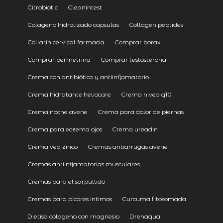
Citrobiotic
Cleanintest
Colageno hidrolizado capsulas
Collagen peptides
Collarin cervical farmacia
Comprar borax
Comprar permetrina
Comprar testosterona
Crema con antibiótico y antiinflamatorio
Crema hidratante heliocare
Crema nivea q10
Crema noche avene
Crema para dolor de piernas
Crema para eczema ojos
Crema ureadin
Crema vea zinco
Cremas antiarrugas avene
Cremas antiinflamatorias musculares
Cremas para el sarpullido
Cremas para picores intimos
Curcuma fitosomada
Dietisa colageno con magnesio
Drenaqua