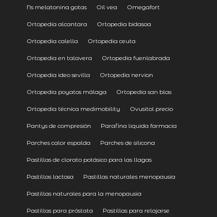
Ns melatonina gotas
Oil vea
Omegafort
Ortopedia alcantara
Ortopedia bidasoa
Ortopedia calella
Ortopedia ceuta
Ortopedia en talavera
Ortopedia fuenlabrada
Ortopedia ideo sevilla
Ortopedia nervion
Ortopedia poyatos málaga
Ortopedia san blas
Ortopedia técnica medimobility
Ovusitol precio
Pantys de compresión
Parafina liquida farmacia
Parches calor espalda
Parches de silicona
Pastillas de clorato potásico para las llagas
Pastillas lactosa
Pastillas naturales menopausia
Pastillas naturales para la menopausia
Pastillas para próstata
Pastillas para relajarse