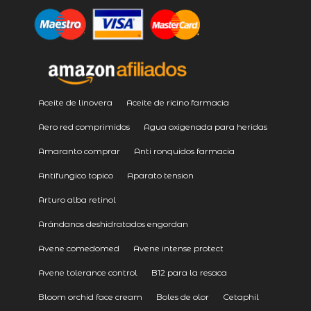
Aceite de linovera
Aceite de ricino farmacia
Aero red comprimidos
Agua oxigenada para heridas
Amaranto comprar
Anti ronquidos farmacia
Antifungico topico
Aparato tension
Arturo alba retinol
Arándanos deshidratados engordan
Avene comedomed
Avene intense protect
Avene tolerance control
B12 para la resaca
Bloom orchid face cream
Boles de olor
Cetaphil