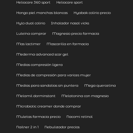
Heliocare 360 sport
Heliocare sport
Hongo piel manchas blancas
Hyabak colirio precio
Hylo dual colirio
Inhalador nasal vicks
Luteína comprar
Magnesio precio farmacia
Mas lactimer
Mascarilla en farmacia
Mederma advanced scar gel
Medias compresión ligera
Medias de compresión para varices mujer
Medias para sandalias sin puntera
Mega quercetina
Melamil dorminstant
Melatonina con magnesio
Microbiotic creamer donde comprar
Muletas farmacia precio
Nacomi retinol
Nailner 2 in 1
Nebulizador precios