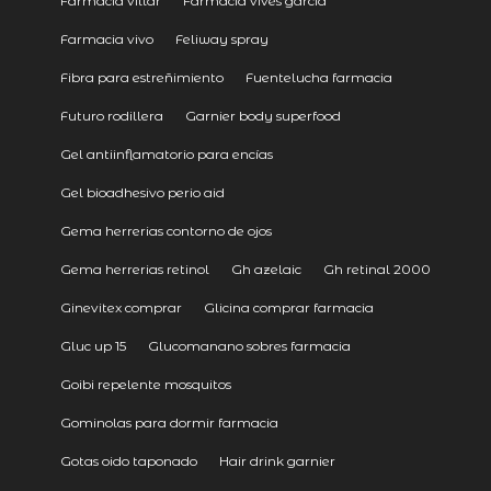
Farmacia villar
Farmacia vives garcía
Farmacia vivo
Feliway spray
Fibra para estreñimiento
Fuentelucha farmacia
Futuro rodillera
Garnier body superfood
Gel antiinflamatorio para encías
Gel bioadhesivo perio aid
Gema herrerias contorno de ojos
Gema herrerias retinol
Gh azelaic
Gh retinal 2000
Ginevitex comprar
Glicina comprar farmacia
Gluc up 15
Glucomanano sobres farmacia
Goibi repelente mosquitos
Gominolas para dormir farmacia
Gotas oido taponado
Hair drink garnier