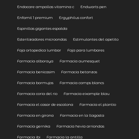
Endocare ampollas vitamina c
Endwarts pen
Enfamil 1 premium
Ergyphilus confort
Espinillas gigantes espalda
Esterilizadores microondas
Estimulantes del apetito
Faja ortopedica lumbar
Faja para lumbares
Farmacia alboraya
Farmacia aumesquet
Farmacia benicasim
Farmacia betanzos
Farmacia bormujos
Farmacia camps blancs
Farmacia coria del rio
Farmacia eixample blau
Farmacia el casar de escalona
Farmacia el plantio
Farmacia en girona
Farmacia en la llagosta
Farmacia gernika
Farmacia hevia arriondas
Farmacia ibi
Farmacia la antilla