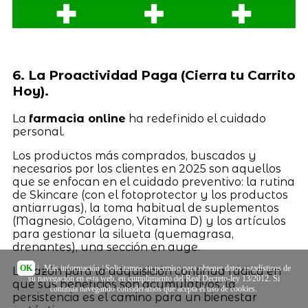
6. La Proactividad Paga (Cierra tu Carrito
Hoy).
La
farmacia online
ha redefinido el cuidado
personal.
Los productos más comprados, buscados y
necesarios por los clientes en 2025 son aquellos
que se enfocan en el cuidado preventivo: la rutina
de Skincare (con el fotoprotector y los productos
antiarrugas), la toma habitual de suplementos
(Magnesio, Colágeno, Vitamina D) y los artículos
para gestionar la silueta (quemagrasa,
drenantes), una sección en auge.
OK
|
Más información
| Solicitamos su permiso para obtener datos estadísticos de
La razón para la adquisición continua radica en
su navegación en esta web, en cumplimiento del Real Decreto-ley 13/2012. Si
que sus beneficios son acumulativos; la
continúa navegando consideramos que acepta el uso de cookies.
persistencia es el camino para un bienestar