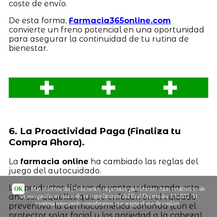
coste de envío.
De esta forma,
Farmacia365online.com
convierte un freno potencial en una oportunidad
para asegurar la continuidad de tu rutina de
bienestar.
6. La Proactividad Paga (Finaliza tu
Compra Ahora).
La
farmacia online
ha cambiado las reglas del
juego del autocuidado.
Los productos líderes de venta y demanda este
OK
|
Más información
| Solicitamos su permiso para obtener datos estadísticos de
año son aquellos que se enfocan en el cuidado
su navegación en esta web, en cumplimiento del Real Decreto-ley 13/2012. Si
continúa navegando consideramos que acepta el uso de cookies.
preventivo: la dermocosmética continua (con el
protector solar facial y los antiedad a la cabeza),