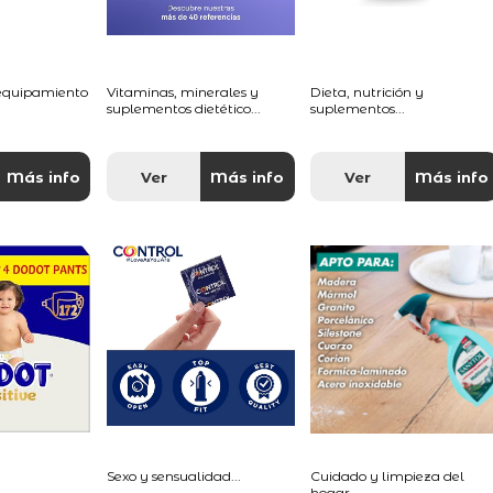
 equipamiento
Vitaminas, minerales y
Dieta, nutrición y
suplementos dietético...
suplementos...
Más info
Ver
Más info
Ver
Más info
Sexo y sensualidad...
Cuidado y limpieza del
hogar...