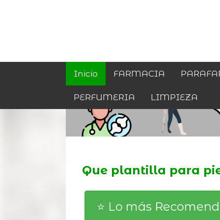
Inicio
FARMACIA
PARAFA
PERFUMERIA
LIMPIEZA
Que plantilla para pi
⭐️ Lo más Recomen