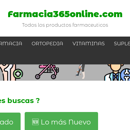
Farmacia365online.com
Todos los productos farmaceuticos
RMACIA
ORTOPEDIA
VITAMINAS
SUPL
es buscas ?
dado
🆕️ Lo más Nuevo