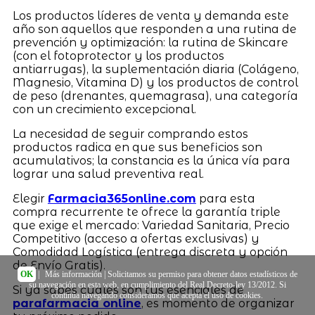
Los productos líderes de venta y demanda este
año son aquellos que responden a una rutina de
prevención y optimización: la rutina de Skincare
(con el fotoprotector y los productos
antiarrugas), la suplementación diaria (Colágeno,
Magnesio, Vitamina D) y los productos de control
de peso (drenantes, quemagrasa), una categoría
con un crecimiento excepcional.
La necesidad de seguir comprando estos
productos radica en que sus beneficios son
acumulativos; la constancia es la única vía para
lograr una salud preventiva real.
Elegir
Farmacia365online.com
para esta
compra recurrente te ofrece la garantía triple
que exige el mercado: Variedad Sanitaria, Precio
Competitivo (acceso a ofertas exclusivas) y
Comodidad Logística (entrega discreta y opción
de Envío Gratis).
OK
|
Más información
| Solicitamos su permiso para obtener datos estadísticos de
su navegación en esta web, en cumplimiento del Real Decreto-ley 13/2012. Si
Si ya sabes cuáles son tus esenciales de
continúa navegando consideramos que acepta el uso de cookies.
parafarmacia online
, es momento de organizar