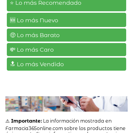
⭐️ Lo más Recomendado
🆕️ Lo más Nuevo
🤑 Lo más Barato
💸 Lo más Caro
🔝 Lo más Vendido
⚠️
Importante:
La información mostrada en
Farmacia365online.com sobre los productos tiene