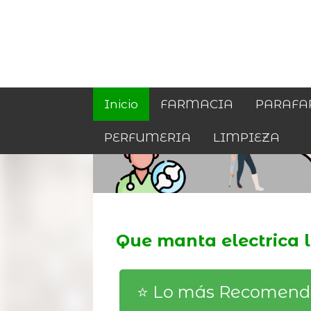
Inicio
FARMACIA
PARAFA
PERFUMERIA
LIMPIEZA
Que manta electrica 
⭐️ Lo más Recomen