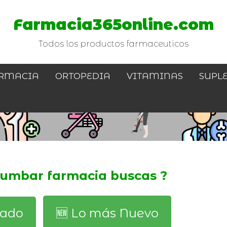
Farmacia365online.com
Todos los productos farmaceuticos
RMACIA
ORTOPEDIA
VITAMINAS
SUPL
lumbar farmacia buscas ?
dado
🆕️ Lo más Nuevo