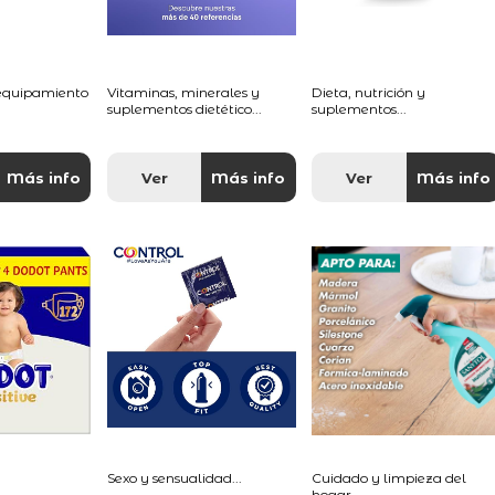
 equipamiento
Vitaminas, minerales y
Dieta, nutrición y
suplementos dietético...
suplementos...
Más info
Ver
Más info
Ver
Más info
Sexo y sensualidad...
Cuidado y limpieza del
hogar...