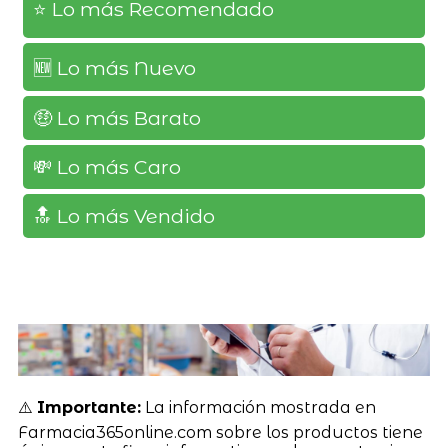
⭐️ Lo más Recomendado
🆕️ Lo más Nuevo
🤑 Lo más Barato
💸 Lo más Caro
🔝 Lo más Vendido
⚠️
Importante:
La información mostrada en
Farmacia365online.com sobre los productos tiene