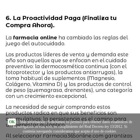
6. La Proactividad Paga (Finaliza tu
Compra Ahora).
La
farmacia online
ha cambiado las reglas del
juego del autocuidado.
Los productos líderes de venta y demanda este
año son aquellos que se enfocan en el cuidado
preventivo: la dermocosmética continua (con el
fotoprotector y los productos antiarrugas), la
toma habitual de suplementos (Magnesio,
Colágeno, Vitamina D) y los productos de control
de peso (quemagrasa, drenantes), una categoría
con un crecimiento excepcional.
La necesidad de seguir comprando estos
productos radica en que sus beneficios son
acumulativos; la persistencia es el camino para
OK
|
Más información
| Solicitamos su permiso para obtener datos estadísticos de
un bienestar auténtico.
su navegación en esta web, en cumplimiento del Real Decreto-ley 13/2012. Si
continúa navegando consideramos que acepta el uso de cookies.
Al seleccionar Farmacia365online.com garantizas