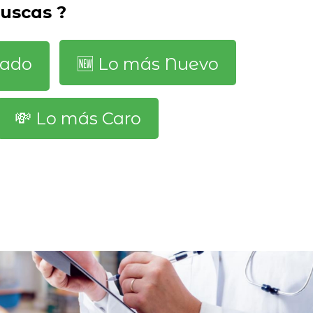
buscas ?
dado
🆕️ Lo más Nuevo
💸 Lo más Caro