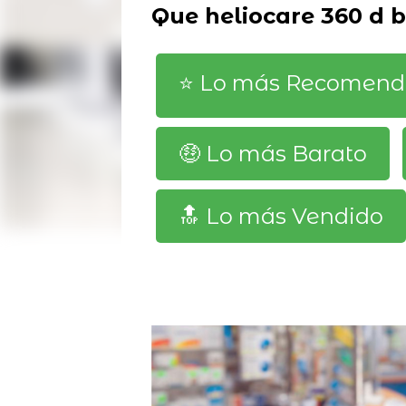
Que heliocare 360 d 
⭐️ Lo más Recomen
🤑 Lo más Barato
🔝 Lo más Vendido