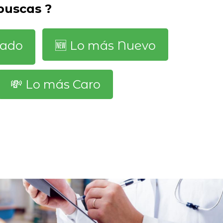
 buscas ?
dado
🆕️ Lo más Nuevo
💸 Lo más Caro