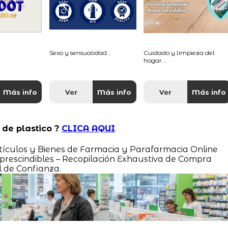
Sexo y sensualidad...
Cuidado y limpieza del
hogar...
Más info
Ver
Más info
Ver
Más info
 de plastico ?
CLICA AQUI
rtículos y Bienes de Farmacia y Parafarmacia Online
rescindibles – Recopilación Exhaustiva de Compra
l de Confianza.