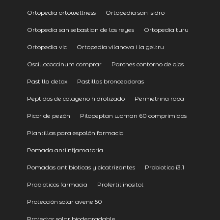
Ortopedia ortowellness
Ortopedia san isidro
Ortopedia san sebastian de los reyes
Ortopedia turu
Ortopedia vic
Ortopedia vilanova i la geltru
Oscillococcinum comprar
Parches contorno de ojos
Pastilla detox
Pastillas bronceadoras
Peptidos de colageno hidrolizado
Permetrina ropa
Picor de pezón
Pilopeptan woman 60 comprimidos
Plantillas para espolón farmacia
Pomada antiinflamatoria
Pomadas antibioticas y cicatrizantes
Probiotico i3.1
Probioticos farmacia
Profertil inositol
Protección solar avene 50
Protector solar biodegradable