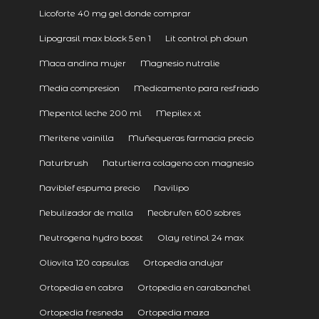
Licoforte 40 mg gel donde comprar
Lipograsil max block 5 en 1
Lit control ph down
Maca andina mujer
Magnesio nutralie
Media compresion
Medicamento para resfriado
Mepentol leche 200 ml
Mepilex xt
Meritene vainilla
Muñequeras farmacia precio
Naturbrush
Naturtierra colageno con magnesio
Naviblef espuma precio
Navilipo
Nebulizador de malla
Neobrufen 600 sobres
Neutrogena hydro boost
Olay retinol 24 max
Oliovita 120 capsulas
Ortopedia andujar
Ortopedia en cabra
Ortopedia en carabanchel
Ortopedia fresneda
Ortopedia maza