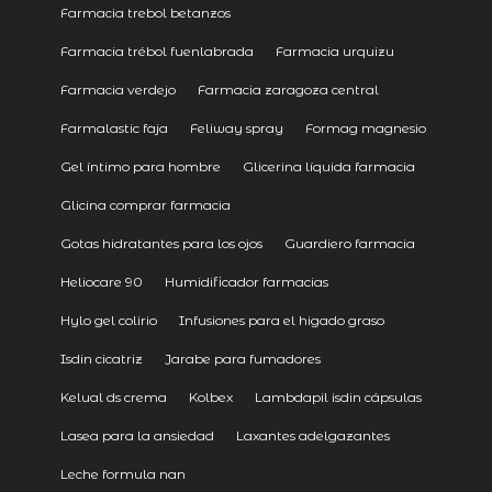
Farmacia trebol betanzos
Farmacia trébol fuenlabrada
Farmacia urquizu
Farmacia verdejo
Farmacia zaragoza central
Farmalastic faja
Feliway spray
Formag magnesio
Gel íntimo para hombre
Glicerina líquida farmacia
Glicina comprar farmacia
Gotas hidratantes para los ojos
Guardiero farmacia
Heliocare 90
Humidificador farmacias
Hylo gel colirio
Infusiones para el higado graso
Isdin cicatriz
Jarabe para fumadores
Kelual ds crema
Kolbex
Lambdapil isdin cápsulas
Lasea para la ansiedad
Laxantes adelgazantes
Leche formula nan