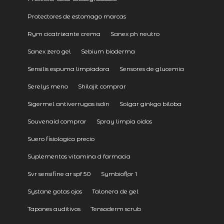
Protectores de estomago marcas
Rym cicatrizante crema
Sanex ph neutro
Sanex zero gel
Sebium bioderma
Sensilis espuma limpiadora
Sensores de glucemia
Serelys meno
Shilajit comprar
Sigermel antiverrugas isdin
Solgar ginkgo biloba
Souvenaid comprar
Spray limpia oidos
Suero fisiologico precio
Suplementos vitamina d farmacia
Svr sensifine ar spf 50
Symbioflor 1
Systane gotas ojos
Talonera de gel
Tapones auditivos
Tensoderm scrub