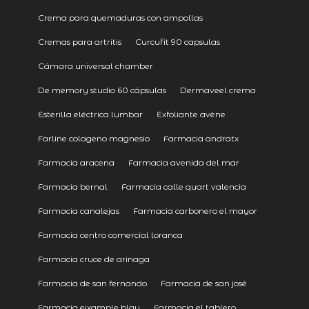
Crema para quemaduras con ampollas
Cremas para artritis
Curcufit 90 capsulas
Cámara universal chamber
De memory studio 60 cápsulas
Dermaveel crema
Esterilla eléctrica lumbar
Exfoliante avène
Farline colageno magnesio
Farmacia andratx
Farmacia aracena
Farmacia avenida del mar
Farmacia bernal
Farmacia calle quart valencia
Farmacia canalejas
Farmacia carbonero el mayor
Farmacia centro comercial loranca
Farmacia cruce de arinaga
Farmacia de san fernando
Farmacia de san josé
Farmacia eixample blau
Farmacia el tablero