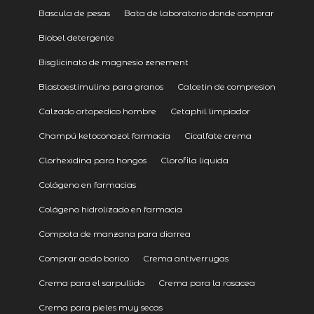
Bascula de pesas
Bata de laboratorio donde comprar
Biobel detergente
Bisglicinato de magnesio zenement
Blastoestimulina para granos
Calcetin de compresion
Calzado ortopedico hombre
Cetaphil limpiador
Champú ketoconazol farmacia
Cicalfate crema
Clorhexidina para hongos
Clorofila liquida
Colágeno en farmacias
Colágeno hidrolizado en farmacia
Compota de manzana para diarrea
Comprar acido borico
Crema antiverrugas
Crema para el sarpullido
Crema para la rosacea
Crema para pieles muy secas