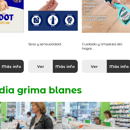
Sexo y sensualidad...
Cuidado y limpieza del
hogar...
Más info
Ver
Más info
Ver
Más info
dia grima blanes