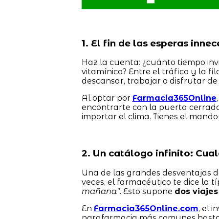
1. El fin de las esperas inne
Haz la cuenta: ¿cuánto tiempo in
vitamínico? Entre el tráfico y la f
descansar, trabajar o disfrutar de
Al optar por
Farmacia365Online
encontrarte con la puerta cerrada
importar el clima. Tienes el mando 
2. Un catálogo infinito: Cua
Una de las grandes desventajas de
veces, el farmacéutico te dice la t
mañana"
. Esto supone
dos viajes
En
Farmacia365Online.com
, el 
parafarmacia más comunes hasta l