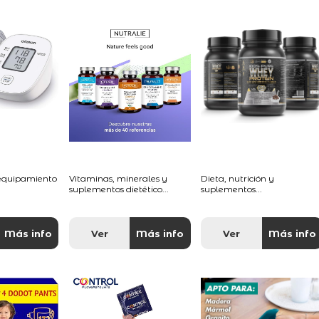
 equipamiento
Vitaminas, minerales y
Dieta, nutrición y
suplementos dietético...
suplementos...
Más info
Ver
Más info
Ver
Más info