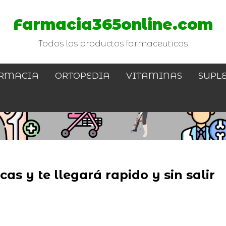
Farmacia365online.com
Todos los productos farmaceuticos
RMACIA
ORTOPEDIA
VITAMINAS
SUPL
as y te llegará rapido y sin salir