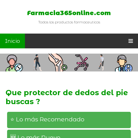
Farmacia365online.com
Todos los productos farmaceuticos
Inicio
Que protector de dedos del pie
buscas ?
⭐️ Lo más Recomendado
🆕️ Lo más Nuevo