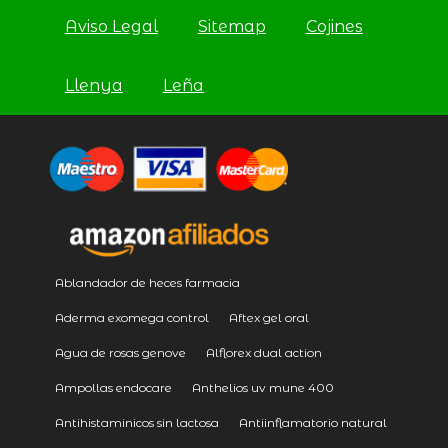
Aviso Legal
Sitemap
Cojines
Llenya
Leña
Ablandador de heces farmacia
Aderma exomega control
Aftex gel oral
Agua de rosas genove
Alflorex dual action
Ampollas endocare
Anthelios uv mune 400
Antihistaminicos sin lactosa
Antiinflamatorio natural