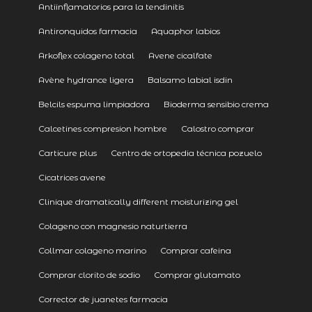
Antiinflamatorios para la tendinitis
Antironquidos farmacia
Aquaphor labios
Arkoflex colageno total
Avene cicalfate
Avène hydrance ligera
Balsamo labial isdin
Belcils espuma limpiadora
Bioderma sensibio crema
Calcetines compresion hombre
Calostro comprar
Carticure plus
Centro de ortopedia técnica pozuelo
Cicatrices avene
Clinique dramatically different moisturizing gel
Colageno con magnesio naturtierra
Collmar colageno marino
Comprar cafeina
Comprar clorito de sodio
Comprar glutamato
Corrector de juanetes farmacia