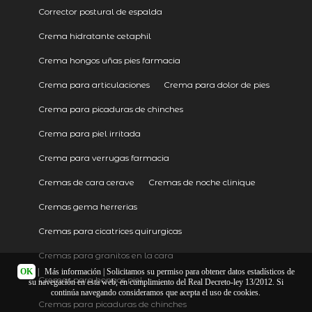
Corrector postural de espalda
Crema hidratante cetaphil
Crema hongos uñas pies farmacia
Crema para articulaciones
Crema para dolor de pies
Crema para picaduras de chinches
Crema para piel irritada
Crema para verrugas farmacia
Cremas de cara cerave
Cremas de noche clinique
Cremas gema herrerias
Cremas para cicatrices quirurgicas
Cremas para granitos en la cara
OK
|
Más información
| Solicitamos su permiso para obtener datos estadísticos de
Cremas para hongos piel
su navegación en esta web, en cumplimiento del Real Decreto-ley 13/2012. Si
continúa navegando consideramos que acepta el uso de cookies.
Cremas para picaduras de chinches